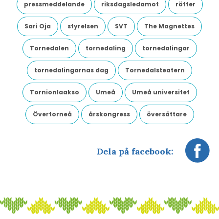
pressmeddelande
riksdagsledamot
rötter
Sari Oja
styrelsen
SVT
The Magnettes
Tornedalen
tornedaling
tornedalingar
tornedalingarnas dag
Tornedalsteatern
Tornionlaakso
Umeå
Umeå universitet
Övertorneå
årskongress
översättare
Dela på facebook: