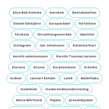
Alice Bah Kuhnke
barnbok
Bastubaletten
Daniel Särkijärvi
Europarådet
författare
förskola
förvaltningsområde
identitet
Instagram
Jan Johansson
Katarina Kieri
kerstin salomonsson
Kerstin Tuomas Larsson
Kieruna
Kiruna
Korpilombolo
krönika
kväner
Lennart Rohdin
Luleå
Meänflaku
meänkieli
modersmålsundervisning
Mona Mörtlund
Pajala
pressinbjudan