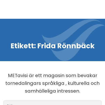
Etikett:
Frida Rönnbäck
METavisi är ett magasin som bevakar
tornedalingars språkliga , kulturella och
samhälleliga intressen.
Sök efter: