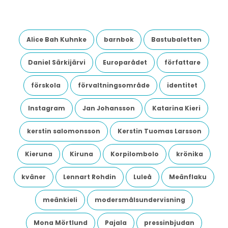
Alice Bah Kuhnke
barnbok
Bastubaletten
Daniel Särkijärvi
Europarådet
författare
förskola
förvaltningsområde
identitet
Instagram
Jan Johansson
Katarina Kieri
kerstin salomonsson
Kerstin Tuomas Larsson
Kieruna
Kiruna
Korpilombolo
krönika
kväner
Lennart Rohdin
Luleå
Meänflaku
meänkieli
modersmålsundervisning
Mona Mörtlund
Pajala
pressinbjudan