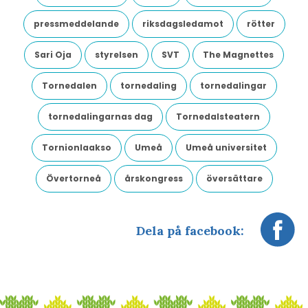
pressmeddelande
riksdagsledamot
rötter
Sari Oja
styrelsen
SVT
The Magnettes
Tornedalen
tornedaling
tornedalingar
tornedalingarnas dag
Tornedalsteatern
Tornionlaakso
Umeå
Umeå universitet
Övertorneå
årskongress
översättare
Dela på facebook: