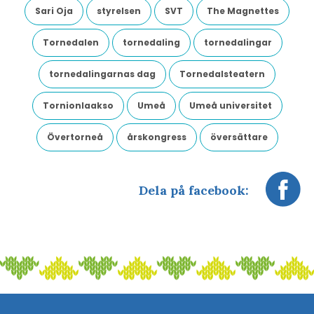
Sari Oja
styrelsen
SVT
The Magnettes
Tornedalen
tornedaling
tornedalingar
tornedalingarnas dag
Tornedalsteatern
Tornionlaakso
Umeå
Umeå universitet
Övertorneå
årskongress
översättare
Dela på facebook: