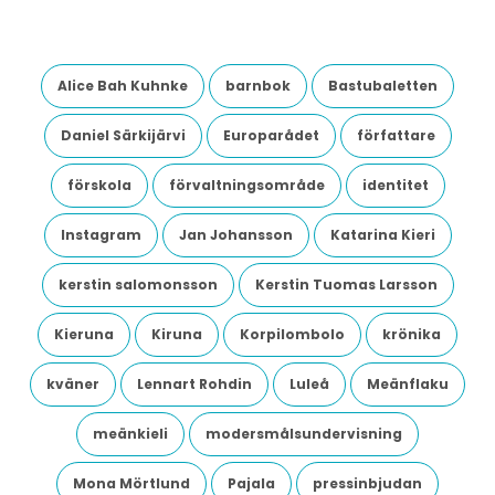
Alice Bah Kuhnke
barnbok
Bastubaletten
Daniel Särkijärvi
Europarådet
författare
förskola
förvaltningsområde
identitet
Instagram
Jan Johansson
Katarina Kieri
kerstin salomonsson
Kerstin Tuomas Larsson
Kieruna
Kiruna
Korpilombolo
krönika
kväner
Lennart Rohdin
Luleå
Meänflaku
meänkieli
modersmålsundervisning
Mona Mörtlund
Pajala
pressinbjudan