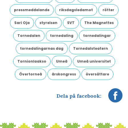
pressmeddelande
riksdagsledamot
rötter
Sari Oja
styrelsen
SVT
The Magnettes
Tornedalen
tornedaling
tornedalingar
tornedalingarnas dag
Tornedalsteatern
Tornionlaakso
Umeå
Umeå universitet
Övertorneå
årskongress
översättare
Dela på facebook: