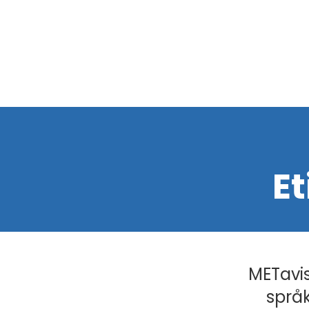
Et
METavis
språk