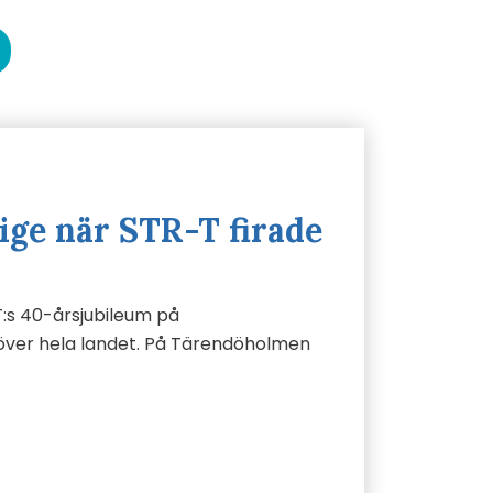
rige när STR-T firade
:s 40-årsjubileum på
 över hela landet. På Tärendöholmen