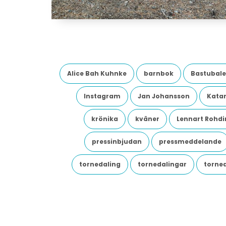
Alice Bah Kuhnke
barnbok
Bastubale
Instagram
Jan Johansson
Katar
krönika
kväner
Lennart Rohdi
pressinbjudan
pressmeddelande
tornedaling
tornedalingar
torne