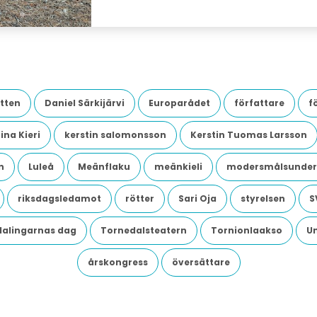
tten
Daniel Särkijärvi
Europarådet
författare
f
ina Kieri
kerstin salomonsson
Kerstin Tuomas Larsson
n
Luleå
Meänflaku
meänkieli
modersmålsunder
riksdagsledamot
rötter
Sari Oja
styrelsen
S
dalingarnas dag
Tornedalsteatern
Tornionlaakso
U
årskongress
översättare