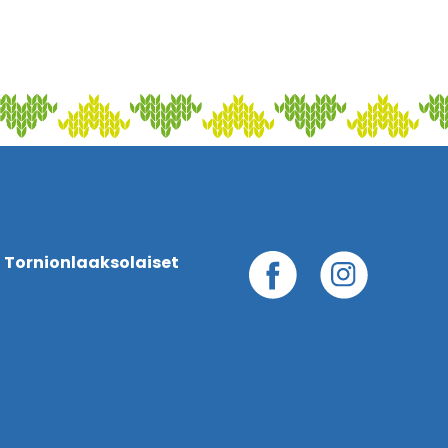
 Tornionlaaksolaiset