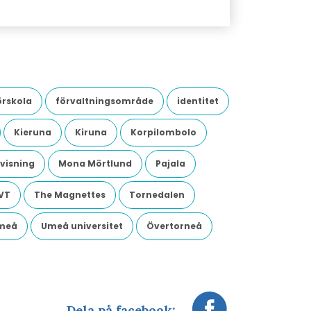
örskola
förvaltningsområde
identitet
Kieruna
Kiruna
Korpilombolo
visning
Mona Mörtlund
Pajala
VT
The Magnettes
Tornedalen
meå
Umeå universitet
Övertorneå
Dela på facebook: