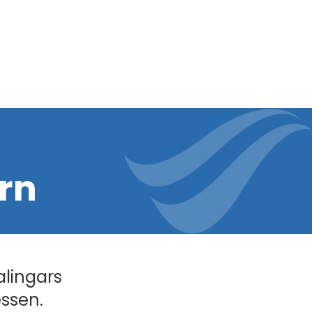
rn
alingars
essen.