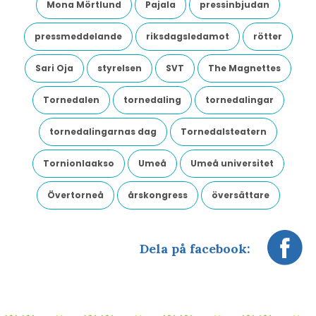
Mona Mörtlund
Pajala
pressinbjudan
pressmeddelande
riksdagsledamot
rötter
Sari Oja
styrelsen
SVT
The Magnettes
Tornedalen
tornedaling
tornedalingar
tornedalingarnas dag
Tornedalsteatern
Tornionlaakso
Umeå
Umeå universitet
Övertorneå
årskongress
översättare
Dela på facebook: