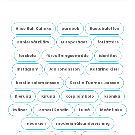
Alice Bah Kuhnke
barnbok
Bastubaletten
Daniel Särkijärvi
Europarådet
författare
förskola
förvaltningsområde
identitet
Instagram
Jan Johansson
Katarina Kieri
kerstin salomonsson
Kerstin Tuomas Larsson
Kieruna
Kiruna
Korpilombolo
krönika
kväner
Lennart Rohdin
Luleå
Meänflaku
meänkieli
modersmålsundervisning