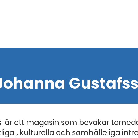
Johanna Gustafss
i är ett magasin som bevakar torned
liga , kulturella och samhälleliga intr