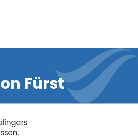
on Fürst
alingars
essen.