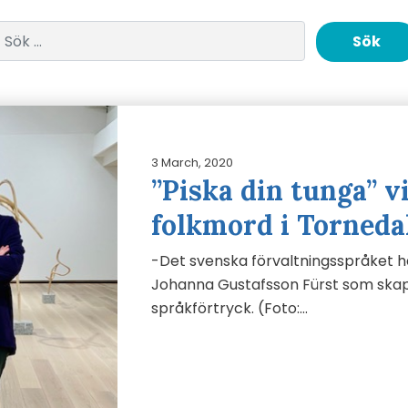
Sök efter:
3 March, 2020
”Piska din tunga” vi
folkmord i Torneda
-Det svenska förvaltningsspråket ha
Johanna Gustafsson Fürst som skap
språkförtryck. (Foto:…