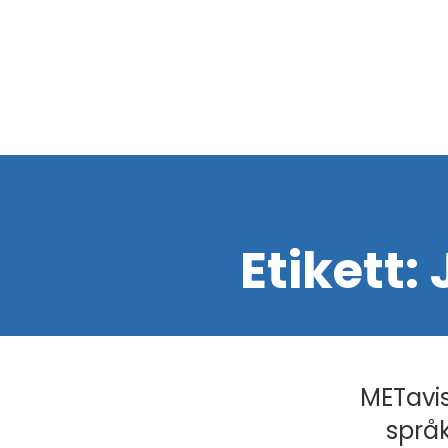
Etikett:
METavis
språk