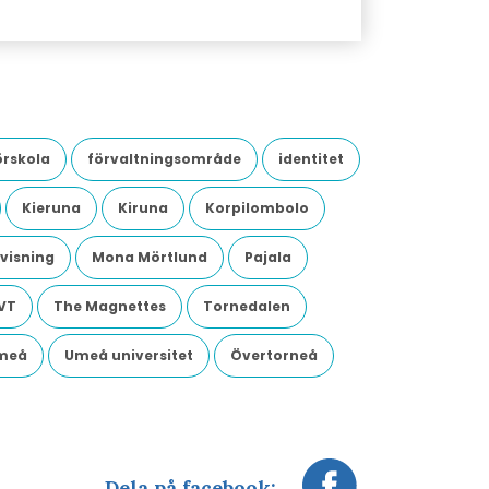
örskola
förvaltningsområde
identitet
Kieruna
Kiruna
Korpilombolo
visning
Mona Mörtlund
Pajala
VT
The Magnettes
Tornedalen
meå
Umeå universitet
Övertorneå
Dela på facebook: