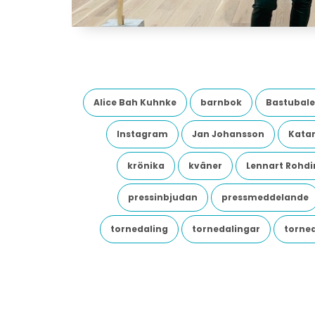
Alice Bah Kuhnke
barnbok
Bastubale
Instagram
Jan Johansson
Katar
krönika
kväner
Lennart Rohdi
pressinbjudan
pressmeddelande
tornedaling
tornedalingar
torne