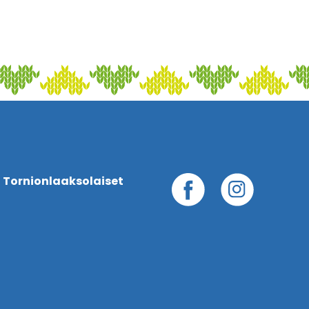
 Tornionlaaksolaiset