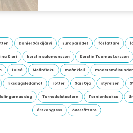
tten
Daniel Särkijärvi
Europarådet
författare
f
ina Kieri
kerstin salomonsson
Kerstin Tuomas Larsson
n
Luleå
Meänflaku
meänkieli
modersmålsunder
riksdagsledamot
rötter
Sari Oja
styrelsen
S
dalingarnas dag
Tornedalsteatern
Tornionlaakso
U
årskongress
översättare