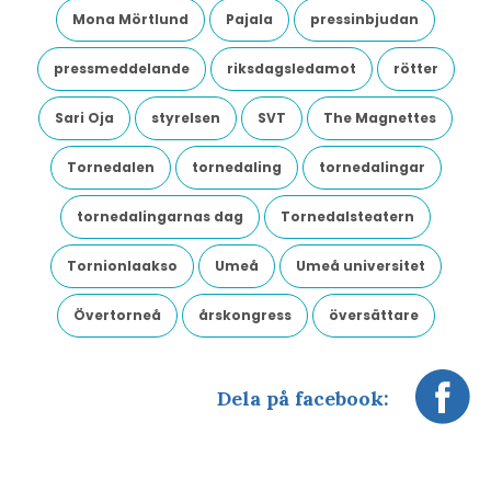
Mona Mörtlund
Pajala
pressinbjudan
pressmeddelande
riksdagsledamot
rötter
Sari Oja
styrelsen
SVT
The Magnettes
Tornedalen
tornedaling
tornedalingar
tornedalingarnas dag
Tornedalsteatern
Tornionlaakso
Umeå
Umeå universitet
Övertorneå
årskongress
översättare
Dela på facebook: