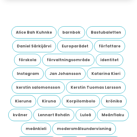
Alice Bah Kuhnke
barnbok
Bastubaletten
Daniel Särkijärvi
Europarådet
författare
förskola
förvaltningsområde
identitet
Instagram
Jan Johansson
Katarina Kieri
kerstin salomonsson
Kerstin Tuomas Larsson
Kieruna
Kiruna
Korpilombolo
krönika
kväner
Lennart Rohdin
Luleå
Meänflaku
meänkieli
modersmålsundervisning