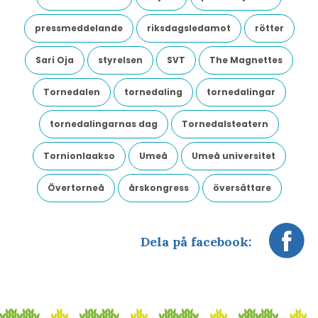
pressmeddelande
riksdagsledamot
rötter
Sari Oja
styrelsen
SVT
The Magnettes
Tornedalen
tornedaling
tornedalingar
tornedalingarnas dag
Tornedalsteatern
Tornionlaakso
Umeå
Umeå universitet
Övertorneå
årskongress
översättare
Dela på facebook: