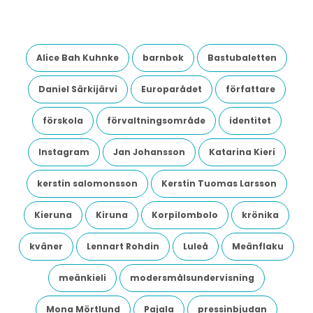
Alice Bah Kuhnke
barnbok
Bastubaletten
Daniel Särkijärvi
Europarådet
författare
förskola
förvaltningsområde
identitet
Instagram
Jan Johansson
Katarina Kieri
kerstin salomonsson
Kerstin Tuomas Larsson
Kieruna
Kiruna
Korpilombolo
krönika
kväner
Lennart Rohdin
Luleå
Meänflaku
meänkieli
modersmålsundervisning
Mona Mörtlund
Pajala
pressinbjudan