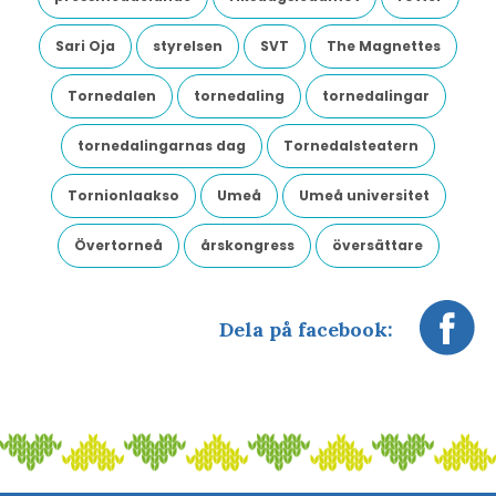
Sari Oja
styrelsen
SVT
The Magnettes
Tornedalen
tornedaling
tornedalingar
tornedalingarnas dag
Tornedalsteatern
Tornionlaakso
Umeå
Umeå universitet
Övertorneå
årskongress
översättare
Dela på facebook: