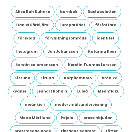
Alice Bah Kuhnke
barnbok
Bastubaletten
Daniel Särkijärvi
Europarådet
författare
förskola
förvaltningsområde
identitet
Instagram
Jan Johansson
Katarina Kieri
kerstin salomonsson
Kerstin Tuomas Larsson
Kieruna
Kiruna
Korpilombolo
krönika
kväner
Lennart Rohdin
Luleå
Meänflaku
meänkieli
modersmålsundervisning
Mona Mörtlund
Pajala
pressinbjudan
pressmeddelande
riksdagsledamot
rötter