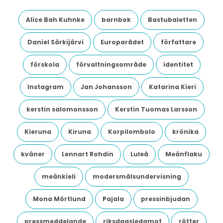
Alice Bah Kuhnke
barnbok
Bastubaletten
Daniel Särkijärvi
Europarådet
författare
förskola
förvaltningsområde
identitet
Instagram
Jan Johansson
Katarina Kieri
kerstin salomonsson
Kerstin Tuomas Larsson
Kieruna
Kiruna
Korpilombolo
krönika
kväner
Lennart Rohdin
Luleå
Meänflaku
meänkieli
modersmålsundervisning
Mona Mörtlund
Pajala
pressinbjudan
pressmeddelande
riksdagsledamot
rötter