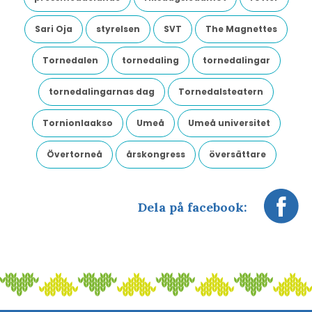
Sari Oja
styrelsen
SVT
The Magnettes
Tornedalen
tornedaling
tornedalingar
tornedalingarnas dag
Tornedalsteatern
Tornionlaakso
Umeå
Umeå universitet
Övertorneå
årskongress
översättare
Dela på facebook: