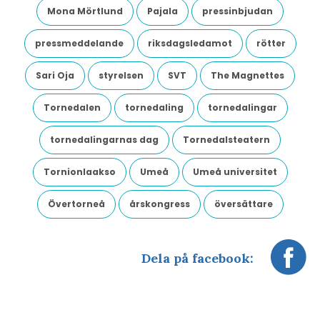
Mona Mörtlund
Pajala
pressinbjudan
pressmeddelande
riksdagsledamot
rötter
Sari Oja
styrelsen
SVT
The Magnettes
Tornedalen
tornedaling
tornedalingar
tornedalingarnas dag
Tornedalsteatern
Tornionlaakso
Umeå
Umeå universitet
Övertorneå
årskongress
översättare
Dela på facebook: