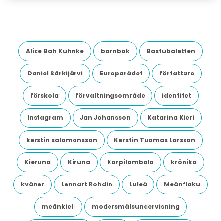
Alice Bah Kuhnke
barnbok
Bastubaletten
Daniel Särkijärvi
Europarådet
författare
förskola
förvaltningsområde
identitet
Instagram
Jan Johansson
Katarina Kieri
kerstin salomonsson
Kerstin Tuomas Larsson
Kieruna
Kiruna
Korpilombolo
krönika
kväner
Lennart Rohdin
Luleå
Meänflaku
meänkieli
modersmålsundervisning