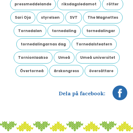
pressmeddelande
riksdagsledamot
rötter
Sari Oja
styrelsen
SVT
The Magnettes
Tornedalen
tornedaling
tornedalingar
tornedalingarnas dag
Tornedalsteatern
Tornionlaakso
Umeå
Umeå universitet
Övertorneå
årskongress
översättare
Dela på facebook: