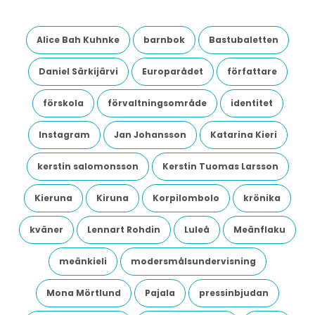
Alice Bah Kuhnke
barnbok
Bastubaletten
Daniel Särkijärvi
Europarådet
författare
förskola
förvaltningsområde
identitet
Instagram
Jan Johansson
Katarina Kieri
kerstin salomonsson
Kerstin Tuomas Larsson
Kieruna
Kiruna
Korpilombolo
krönika
kväner
Lennart Rohdin
Luleå
Meänflaku
meänkieli
modersmålsundervisning
Mona Mörtlund
Pajala
pressinbjudan