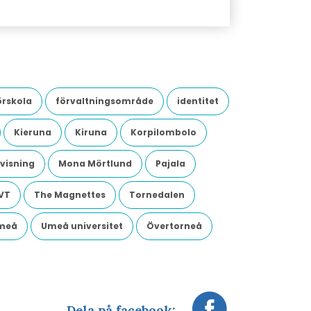
örskola
förvaltningsområde
identitet
Kieruna
Kiruna
Korpilombolo
visning
Mona Mörtlund
Pajala
VT
The Magnettes
Tornedalen
meå
Umeå universitet
Övertorneå
Dela på facebook: