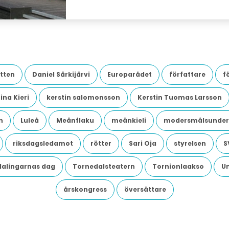
tten
Daniel Särkijärvi
Europarådet
författare
f
ina Kieri
kerstin salomonsson
Kerstin Tuomas Larsson
n
Luleå
Meänflaku
meänkieli
modersmålsunder
riksdagsledamot
rötter
Sari Oja
styrelsen
S
dalingarnas dag
Tornedalsteatern
Tornionlaakso
U
årskongress
översättare