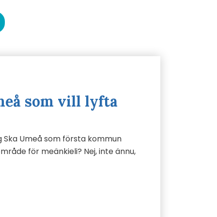
eå som vill lyfta
g Ska Umeå som första kommun
mråde för meänkieli? Nej, inte ännu,