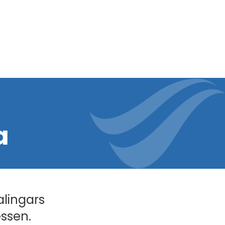
a
alingars
essen.