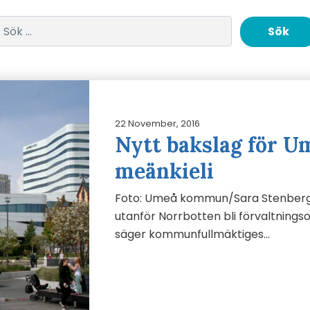
Sök efter:
22 November, 2016
Nytt bakslag för Um
meänkieli
Foto: Umeå kommun/Sara Stenber
utanför Norrbotten bli förvaltningso
säger kommunfullmäktiges…