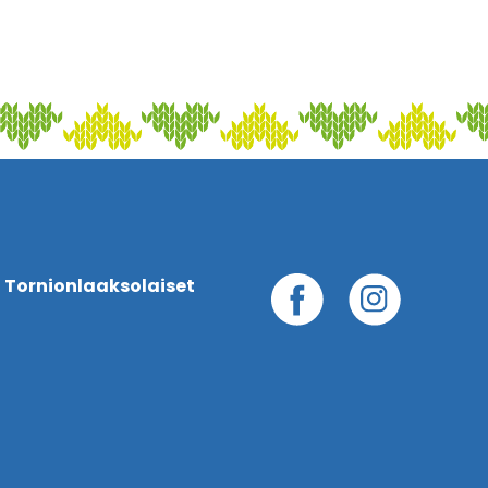
 Tornionlaaksolaiset