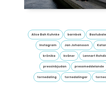
Alice Bah Kuhnke
barnbok
Bastubale
Instagram
Jan Johansson
Katar
krönika
kväner
Lennart Rohdi
pressinbjudan
pressmeddelande
tornedaling
tornedalingar
torne