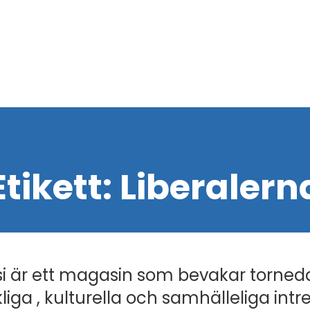
Etikett:
Liberalern
i är ett magasin som bevakar torned
liga , kulturella och samhälleliga intr