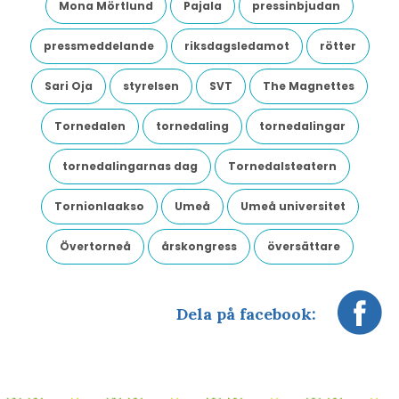
Mona Mörtlund
Pajala
pressinbjudan
pressmeddelande
riksdagsledamot
rötter
Sari Oja
styrelsen
SVT
The Magnettes
Tornedalen
tornedaling
tornedalingar
tornedalingarnas dag
Tornedalsteatern
Tornionlaakso
Umeå
Umeå universitet
Övertorneå
årskongress
översättare
Dela på facebook: