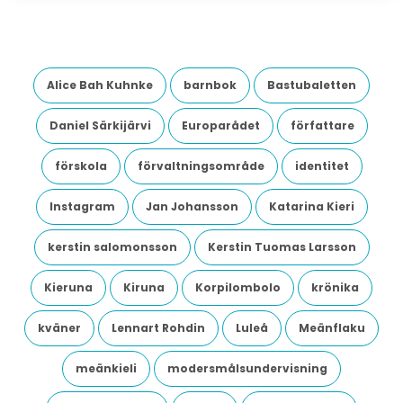
Alice Bah Kuhnke
barnbok
Bastubaletten
Daniel Särkijärvi
Europarådet
författare
förskola
förvaltningsområde
identitet
Instagram
Jan Johansson
Katarina Kieri
kerstin salomonsson
Kerstin Tuomas Larsson
Kieruna
Kiruna
Korpilombolo
krönika
kväner
Lennart Rohdin
Luleå
Meänflaku
meänkieli
modersmålsundervisning