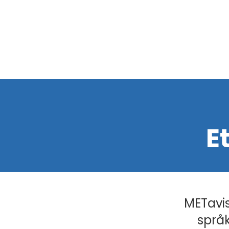
E
METavis
språk