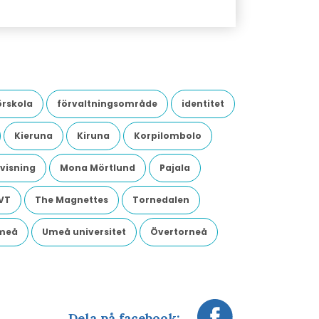
örskola
förvaltningsområde
identitet
Kieruna
Kiruna
Korpilombolo
visning
Mona Mörtlund
Pajala
VT
The Magnettes
Tornedalen
meå
Umeå universitet
Övertorneå
Dela på facebook: