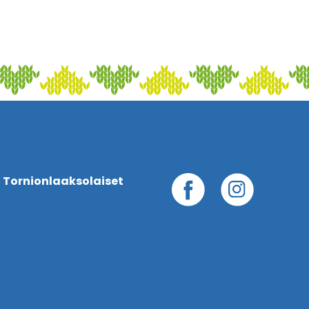
 Tornionlaaksolaiset