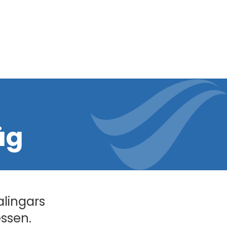
äg
alingars
essen.