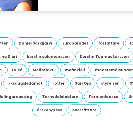
tten
Daniel Särkijärvi
Europarådet
författare
f
ina Kieri
kerstin salomonsson
Kerstin Tuomas Larsson
n
Luleå
Meänflaku
meänkieli
modersmålsunder
riksdagsledamot
rötter
Sari Oja
styrelsen
S
dalingarnas dag
Tornedalsteatern
Tornionlaakso
U
årskongress
översättare