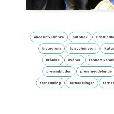
Alice Bah Kuhnke
barnbok
Bastubale
Instagram
Jan Johansson
Katar
krönika
kväner
Lennart Rohdi
pressinbjudan
pressmeddelande
tornedaling
tornedalingar
torne