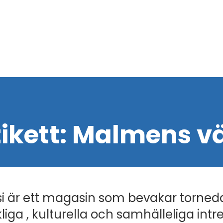
tikett:
Malmens v
i är ett magasin som bevakar torned
liga , kulturella och samhälleliga intr