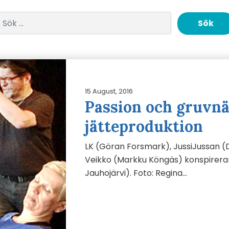
Sök efter:
15 August, 2016
Passion och gruvnä
jätteproduktion
LK (Göran Forsmark), JussiJussan 
Veikko (Markku Köngäs) konspirera
Jauhojärvi). Foto: Regina…