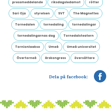
pressmeddelande
riksdagsledamot
rötter
Sari Oja
styrelsen
SVT
The Magnettes
Tornedalen
tornedaling
tornedalingar
tornedalingarnas dag
Tornedalsteatern
Tornionlaakso
Umeå
Umeå universitet
Övertorneå
årskongress
översättare
Dela på facebook: