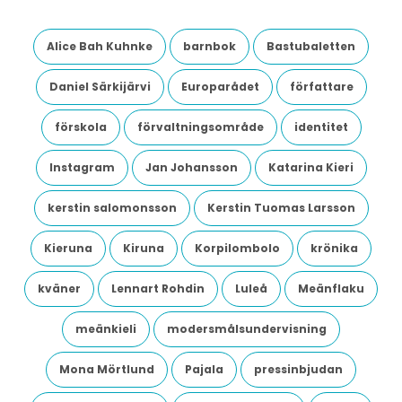
Alice Bah Kuhnke
barnbok
Bastubaletten
Daniel Särkijärvi
Europarådet
författare
förskola
förvaltningsområde
identitet
Instagram
Jan Johansson
Katarina Kieri
kerstin salomonsson
Kerstin Tuomas Larsson
Kieruna
Kiruna
Korpilombolo
krönika
kväner
Lennart Rohdin
Luleå
Meänflaku
meänkieli
modersmålsundervisning
Mona Mörtlund
Pajala
pressinbjudan