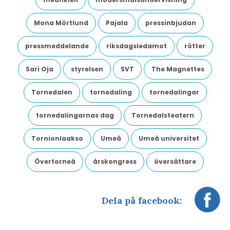
Mona Mörtlund
Pajala
pressinbjudan
pressmeddelande
riksdagsledamot
rötter
Sari Oja
styrelsen
SVT
The Magnettes
Tornedalen
tornedaling
tornedalingar
tornedalingarnas dag
Tornedalsteatern
Tornionlaakso
Umeå
Umeå universitet
Övertorneå
årskongress
översättare
Dela på facebook: