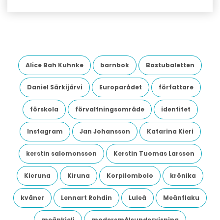
Alice Bah Kuhnke
barnbok
Bastubaletten
Daniel Särkijärvi
Europarådet
författare
förskola
förvaltningsområde
identitet
Instagram
Jan Johansson
Katarina Kieri
kerstin salomonsson
Kerstin Tuomas Larsson
Kieruna
Kiruna
Korpilombolo
krönika
kväner
Lennart Rohdin
Luleå
Meänflaku
meänkieli
modersmålsundervisning