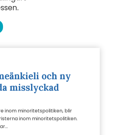
essen.
eänkieli och ny
da misslyckad
 inom minoritetspolitiken, blir
risterna inom minoritetspolitiken.
har…