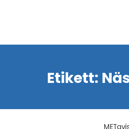
Etikett:
Näs
METavis