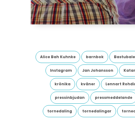
Alice Bah Kuhnke
barnbok
Bastubale
Instagram
Jan Johansson
Katar
krönika
kväner
Lennart Rohdi
pressinbjudan
pressmeddelande
tornedaling
tornedalingar
torne