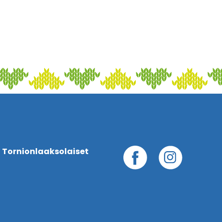
 Tornionlaaksolaiset