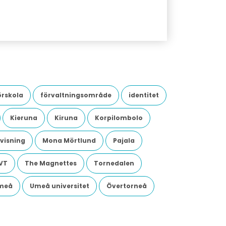
örskola
förvaltningsområde
identitet
Kieruna
Kiruna
Korpilombolo
visning
Mona Mörtlund
Pajala
VT
The Magnettes
Tornedalen
meå
Umeå universitet
Övertorneå