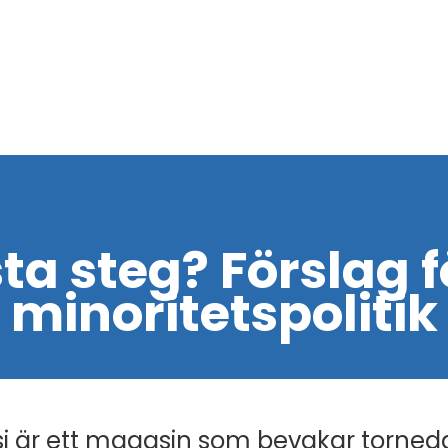
ta steg? Förslag f
minoritetspolitik
i är ett magasin som bevakar torned