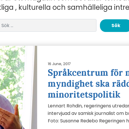
liga , kulturella och samhälleliga intr
Sök efter:
16 June, 2017
Språkcentrum för m
myndighet ska räd
minoritetspolitik
Lennart Rohdin, regeringens utredare
intervjuad av samisk journalist om b
Foto: Susanne Redebo Regeringen 