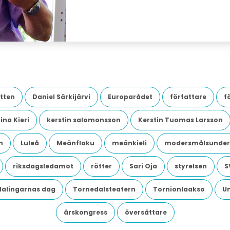
tten
Daniel Särkijärvi
Europarådet
författare
f
ina Kieri
kerstin salomonsson
Kerstin Tuomas Larsson
n
Luleå
Meänflaku
meänkieli
modersmålsunder
riksdagsledamot
rötter
Sari Oja
styrelsen
S
dalingarnas dag
Tornedalsteatern
Tornionlaakso
U
årskongress
översättare