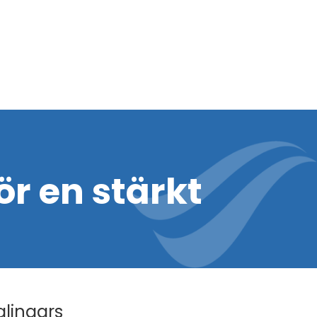
ör en stärkt
alingars