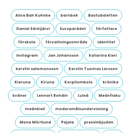
Alice Bah Kuhnke
barnbok
Bastubaletten
Daniel Särkijärvi
Europarådet
författare
förskola
förvaltningsområde
identitet
Instagram
Jan Johansson
Katarina Kieri
kerstin salomonsson
Kerstin Tuomas Larsson
Kieruna
Kiruna
Korpilombolo
krönika
kväner
Lennart Rohdin
Luleå
Meänflaku
meänkieli
modersmålsundervisning
Mona Mörtlund
Pajala
pressinbjudan