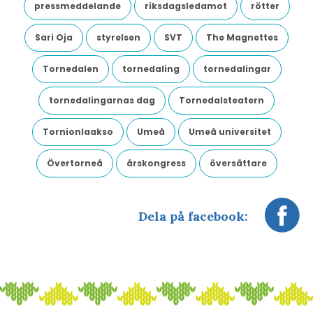
pressmeddelande
riksdagsledamot
rötter
Sari Oja
styrelsen
SVT
The Magnettes
Tornedalen
tornedaling
tornedalingar
tornedalingarnas dag
Tornedalsteatern
Tornionlaakso
Umeå
Umeå universitet
Övertorneå
årskongress
översättare
Dela på facebook: