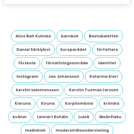
Alice Bah Kuhnke
barnbok
Bastubaletten
Daniel Särkijärvi
Europarådet
författare
förskola
förvaltningsområde
identitet
Instagram
Jan Johansson
Katarina Kieri
kerstin salomonsson
Kerstin Tuomas Larsson
Kieruna
Kiruna
Korpilombolo
krönika
kväner
Lennart Rohdin
Luleå
Meänflaku
meänkieli
modersmålsundervisning