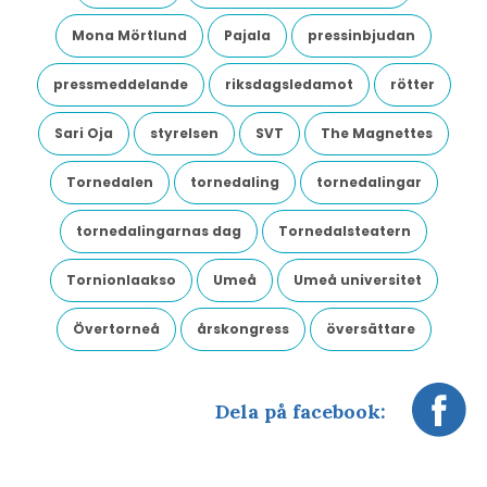
Mona Mörtlund
Pajala
pressinbjudan
pressmeddelande
riksdagsledamot
rötter
Sari Oja
styrelsen
SVT
The Magnettes
Tornedalen
tornedaling
tornedalingar
tornedalingarnas dag
Tornedalsteatern
Tornionlaakso
Umeå
Umeå universitet
Övertorneå
årskongress
översättare
Dela på facebook: