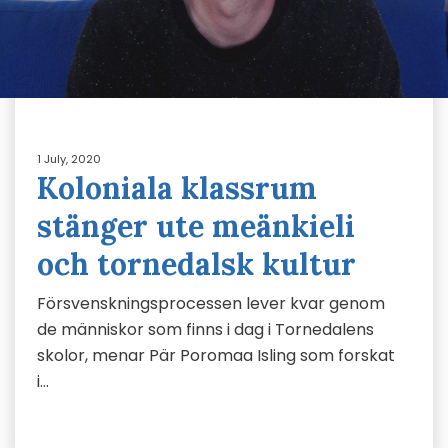
1 July, 2020
Koloniala klassrum
stänger ute meänkieli
och tornedalsk kultur
Försvenskningsprocessen lever kvar genom
de människor som finns i dag i Tornedalens
skolor, menar Pär Poromaa Isling som forskat
i…