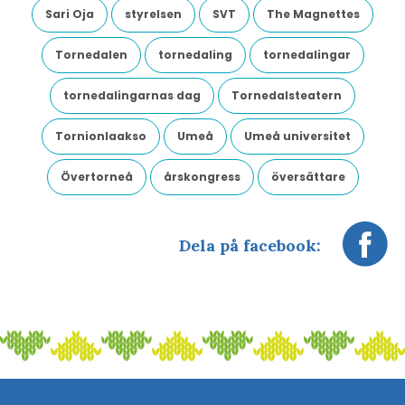
Sari Oja
styrelsen
SVT
The Magnettes
Tornedalen
tornedaling
tornedalingar
tornedalingarnas dag
Tornedalsteatern
Tornionlaakso
Umeå
Umeå universitet
Övertorneå
årskongress
översättare
Dela på facebook: