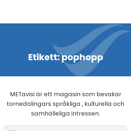
Etikett:
pophopp
METavisi är ett magasin som bevakar
tornedalingars språkliga , kulturella och
samhälleliga intressen.
Sök efter: