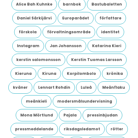
Alice Bah Kuhnke
barnbok
Bastubaletten
Daniel Särkijärvi
Europarådet
författare
förskola
förvaltningsområde
identitet
Instagram
Jan Johansson
Katarina Kieri
kerstin salomonsson
Kerstin Tuomas Larsson
Kieruna
Kiruna
Korpilombolo
krönika
kväner
Lennart Rohdin
Luleå
Meänflaku
meänkieli
modersmålsundervisning
Mona Mörtlund
Pajala
pressinbjudan
pressmeddelande
riksdagsledamot
rötter