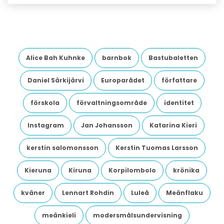
Alice Bah Kuhnke
barnbok
Bastubaletten
Daniel Särkijärvi
Europarådet
författare
förskola
förvaltningsområde
identitet
Instagram
Jan Johansson
Katarina Kieri
kerstin salomonsson
Kerstin Tuomas Larsson
Kieruna
Kiruna
Korpilombolo
krönika
kväner
Lennart Rohdin
Luleå
Meänflaku
meänkieli
modersmålsundervisning