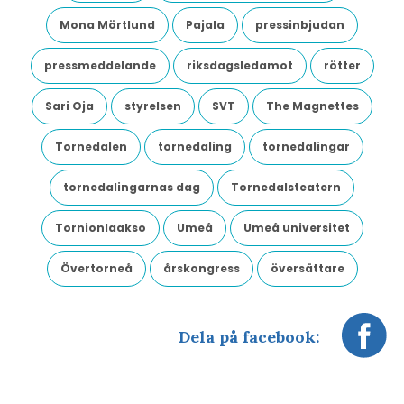
Mona Mörtlund
Pajala
pressinbjudan
pressmeddelande
riksdagsledamot
rötter
Sari Oja
styrelsen
SVT
The Magnettes
Tornedalen
tornedaling
tornedalingar
tornedalingarnas dag
Tornedalsteatern
Tornionlaakso
Umeå
Umeå universitet
Övertorneå
årskongress
översättare
Dela på facebook: