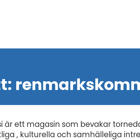
tt:
renmarkskomm
i är ett magasin som bevakar torned
liga , kulturella och samhälleliga intr