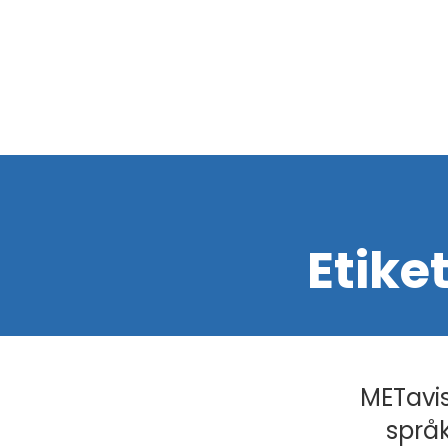
Etike
METavis
språk