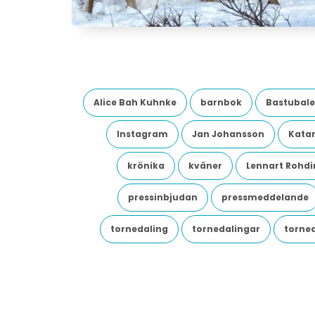
Alice Bah Kuhnke
barnbok
Bastubale
Instagram
Jan Johansson
Katar
krönika
kväner
Lennart Rohdi
pressinbjudan
pressmeddelande
tornedaling
tornedalingar
torne