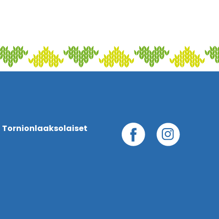
 Tornionlaaksolaiset