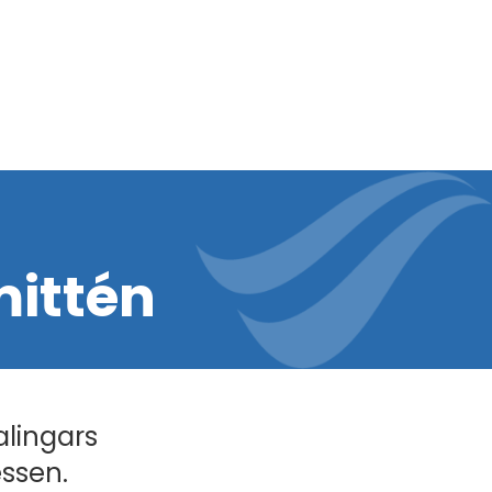
ittén
alingars
essen.