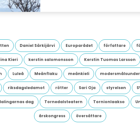
tten
Daniel Särkijärvi
Europarådet
författare
f
ina Kieri
kerstin salomonsson
Kerstin Tuomas Larsson
n
Luleå
Meänflaku
meänkieli
modersmålsunder
riksdagsledamot
rötter
Sari Oja
styrelsen
S
dalingarnas dag
Tornedalsteatern
Tornionlaakso
U
årskongress
översättare