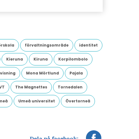
örskola
förvaltningsområde
identitet
Kieruna
Kiruna
Korpilombolo
visning
Mona Mörtlund
Pajala
VT
The Magnettes
Tornedalen
meå
Umeå universitet
Övertorneå
Dela på facebook: