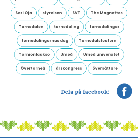
Sari Oja
styrelsen
SVT
The Magnettes
Tornedalen
tornedaling
tornedalingar
tornedalingarnas dag
Tornedalsteatern
Tornionlaakso
Umeå
Umeå universitet
Övertorneå
årskongress
översättare
Dela på facebook: