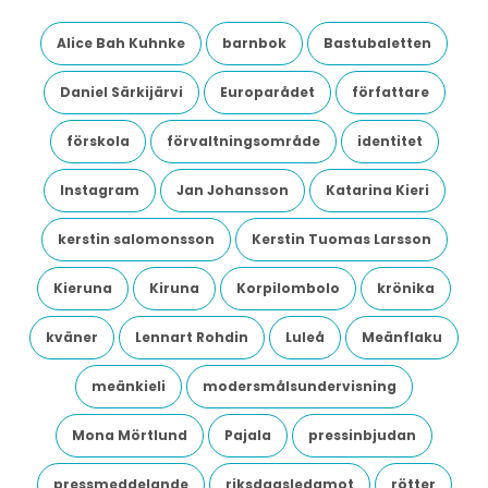
Alice Bah Kuhnke
barnbok
Bastubaletten
Daniel Särkijärvi
Europarådet
författare
förskola
förvaltningsområde
identitet
Instagram
Jan Johansson
Katarina Kieri
kerstin salomonsson
Kerstin Tuomas Larsson
Kieruna
Kiruna
Korpilombolo
krönika
kväner
Lennart Rohdin
Luleå
Meänflaku
meänkieli
modersmålsundervisning
Mona Mörtlund
Pajala
pressinbjudan
pressmeddelande
riksdagsledamot
rötter