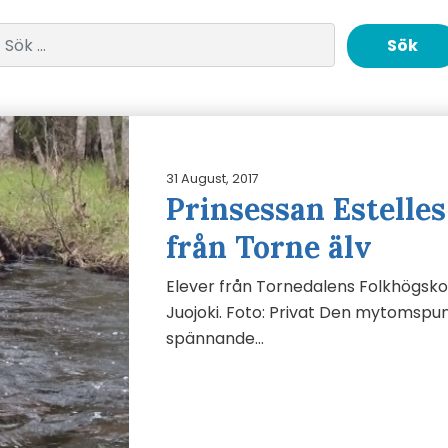
Sök efter:
31 August, 2017
Prinsessan Estelles
från Torne älv
Elever från Tornedalens Folkhögskol
Juojoki. Foto: Privat Den mytomspun
spännande…