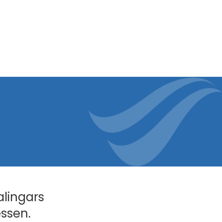
alingars
essen.