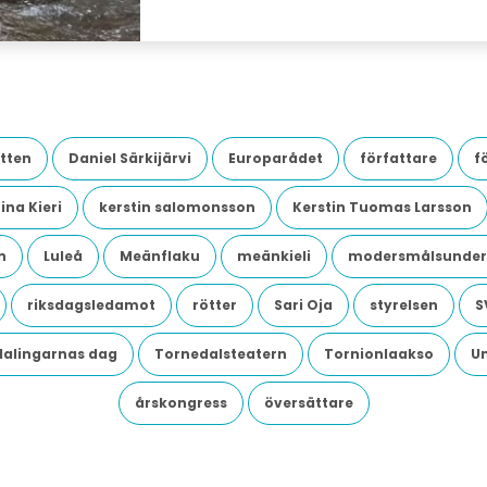
tten
Daniel Särkijärvi
Europarådet
författare
f
ina Kieri
kerstin salomonsson
Kerstin Tuomas Larsson
n
Luleå
Meänflaku
meänkieli
modersmålsunder
riksdagsledamot
rötter
Sari Oja
styrelsen
S
dalingarnas dag
Tornedalsteatern
Tornionlaakso
U
årskongress
översättare