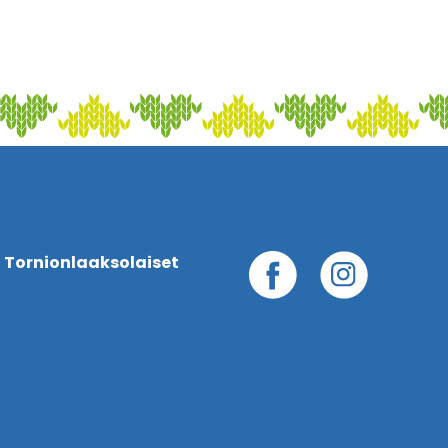
 Tornionlaaksolaiset