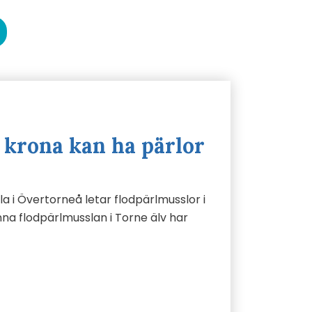
 krona kan ha pärlor
a i Övertorneå letar flodpärlmusslor i
na flodpärlmusslan i Torne älv har