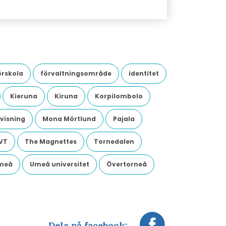
örskola
förvaltningsområde
identitet
Kieruna
Kiruna
Korpilombolo
visning
Mona Mörtlund
Pajala
VT
The Magnettes
Tornedalen
meå
Umeå universitet
Övertorneå
Dela på facebook: