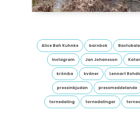
Alice Bah Kuhnke
barnbok
Bastubale
Instagram
Jan Johansson
Katar
krönika
kväner
Lennart Rohdi
pressinbjudan
pressmeddelande
tornedaling
tornedalingar
torne