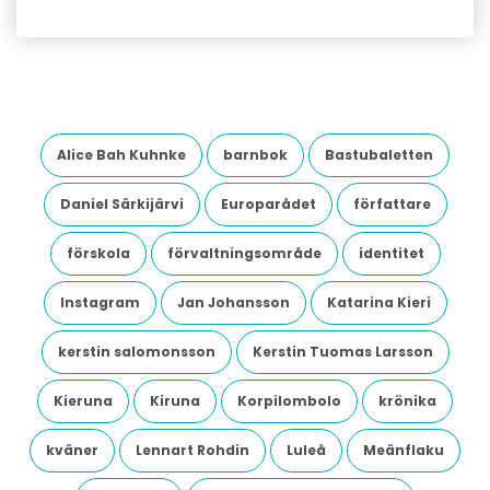
Alice Bah Kuhnke
barnbok
Bastubaletten
Daniel Särkijärvi
Europarådet
författare
förskola
förvaltningsområde
identitet
Instagram
Jan Johansson
Katarina Kieri
kerstin salomonsson
Kerstin Tuomas Larsson
Kieruna
Kiruna
Korpilombolo
krönika
kväner
Lennart Rohdin
Luleå
Meänflaku