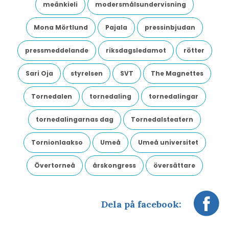
meänkieli
modersmålsundervisning
Mona Mörtlund
Pajala
pressinbjudan
pressmeddelande
riksdagsledamot
rötter
Sari Oja
styrelsen
SVT
The Magnettes
Tornedalen
tornedaling
tornedalingar
tornedalingarnas dag
Tornedalsteatern
Tornionlaakso
Umeå
Umeå universitet
Övertorneå
årskongress
översättare
Dela på facebook: