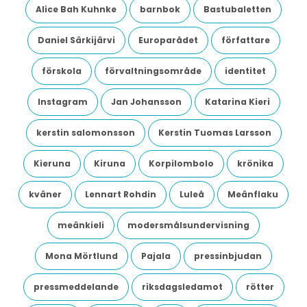
Alice Bah Kuhnke
barnbok
Bastubaletten
Daniel Särkijärvi
Europarådet
författare
förskola
förvaltningsområde
identitet
Instagram
Jan Johansson
Katarina Kieri
kerstin salomonsson
Kerstin Tuomas Larsson
Kieruna
Kiruna
Korpilombolo
krönika
kväner
Lennart Rohdin
Luleå
Meänflaku
meänkieli
modersmålsundervisning
Mona Mörtlund
Pajala
pressinbjudan
pressmeddelande
riksdagsledamot
rötter