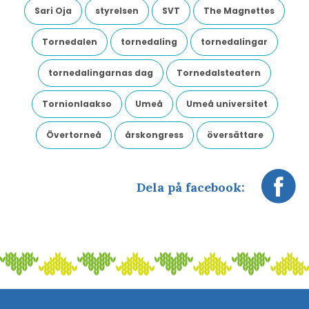
Sari Oja
styrelsen
SVT
The Magnettes
Tornedalen
tornedaling
tornedalingar
tornedalingarnas dag
Tornedalsteatern
Tornionlaakso
Umeå
Umeå universitet
Övertorneå
årskongress
översättare
Dela på facebook: