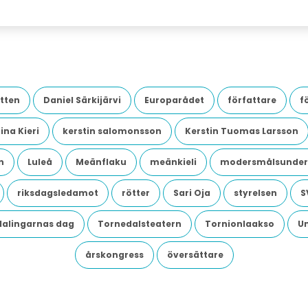
tten
Daniel Särkijärvi
Europarådet
författare
f
ina Kieri
kerstin salomonsson
Kerstin Tuomas Larsson
n
Luleå
Meänflaku
meänkieli
modersmålsunder
riksdagsledamot
rötter
Sari Oja
styrelsen
S
dalingarnas dag
Tornedalsteatern
Tornionlaakso
U
årskongress
översättare