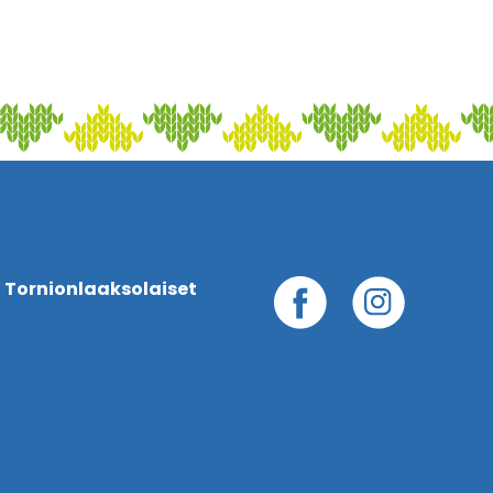
 Tornionlaaksolaiset