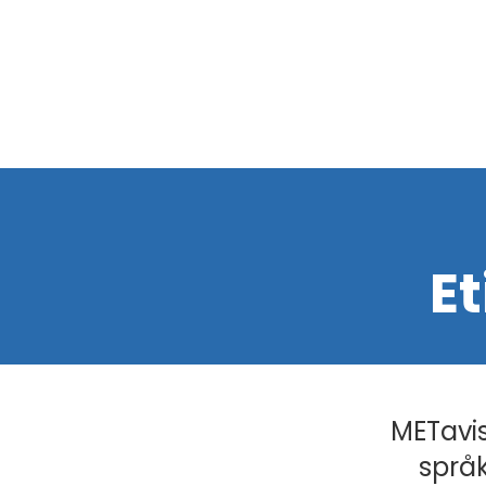
Et
METavis
språk