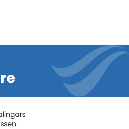
re
alingars
essen.