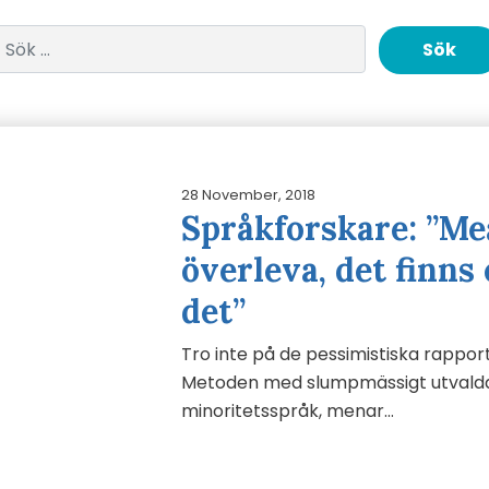
Sök efter:
28 November, 2018
Språkforskare: ”Me
överleva, det finns 
det”
Tro inte på de pessimistiska rappor
Metoden med slumpmässigt utvalda 
minoritetsspråk, menar…