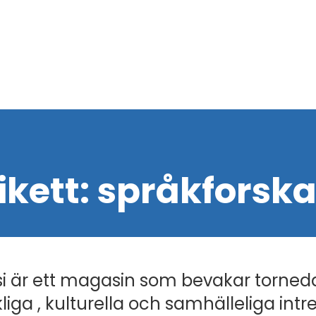
ikett:
språkforska
i är ett magasin som bevakar torned
liga , kulturella och samhälleliga intr