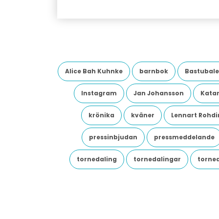
Alice Bah Kuhnke
barnbok
Bastubale
Instagram
Jan Johansson
Katar
krönika
kväner
Lennart Rohdi
pressinbjudan
pressmeddelande
tornedaling
tornedalingar
torne