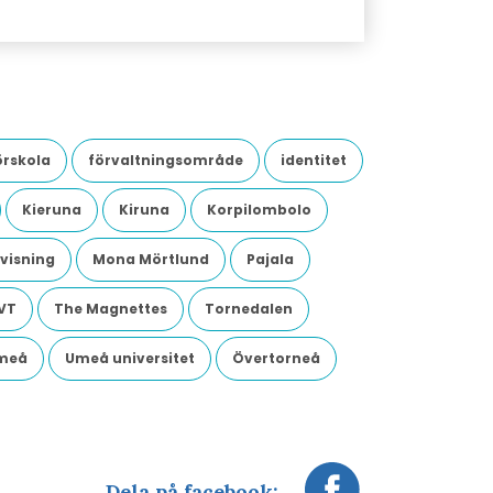
örskola
förvaltningsområde
identitet
Kieruna
Kiruna
Korpilombolo
visning
Mona Mörtlund
Pajala
VT
The Magnettes
Tornedalen
meå
Umeå universitet
Övertorneå
Dela på facebook: