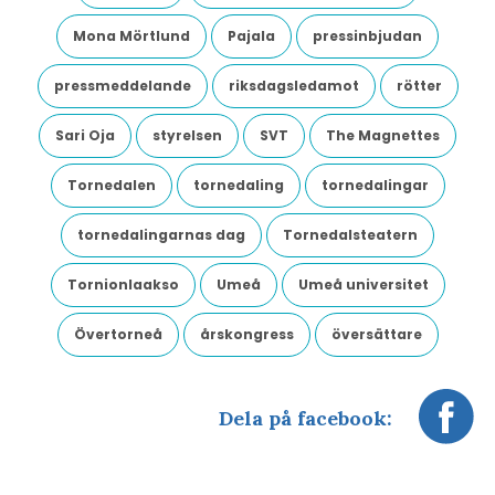
Mona Mörtlund
Pajala
pressinbjudan
pressmeddelande
riksdagsledamot
rötter
Sari Oja
styrelsen
SVT
The Magnettes
Tornedalen
tornedaling
tornedalingar
tornedalingarnas dag
Tornedalsteatern
Tornionlaakso
Umeå
Umeå universitet
Övertorneå
årskongress
översättare
Dela på facebook: