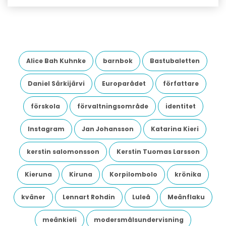
Alice Bah Kuhnke
barnbok
Bastubaletten
Daniel Särkijärvi
Europarådet
författare
förskola
förvaltningsområde
identitet
Instagram
Jan Johansson
Katarina Kieri
kerstin salomonsson
Kerstin Tuomas Larsson
Kieruna
Kiruna
Korpilombolo
krönika
kväner
Lennart Rohdin
Luleå
Meänflaku
meänkieli
modersmålsundervisning