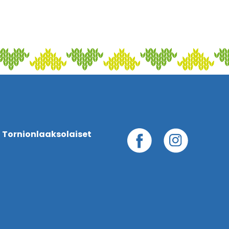
 Tornionlaaksolaiset