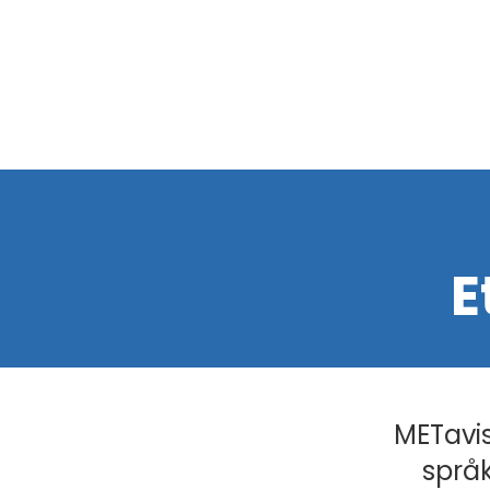
E
METavis
språk