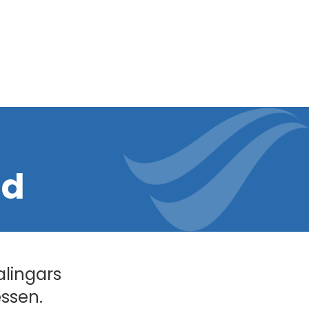
dd
alingars
essen.