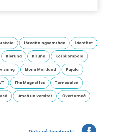
örskola
förvaltningsområde
identitet
Kieruna
Kiruna
Korpilombolo
visning
Mona Mörtlund
Pajala
VT
The Magnettes
Tornedalen
meå
Umeå universitet
Övertorneå
Dela på facebook: