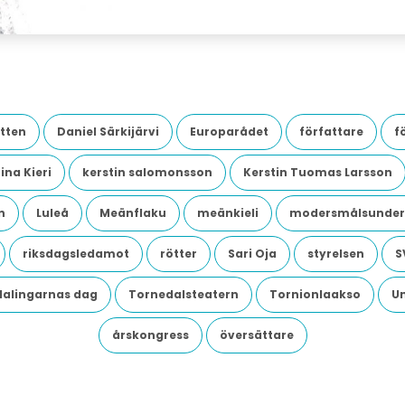
tten
Daniel Särkijärvi
Europarådet
författare
f
ina Kieri
kerstin salomonsson
Kerstin Tuomas Larsson
n
Luleå
Meänflaku
meänkieli
modersmålsunder
riksdagsledamot
rötter
Sari Oja
styrelsen
S
dalingarnas dag
Tornedalsteatern
Tornionlaakso
U
årskongress
översättare