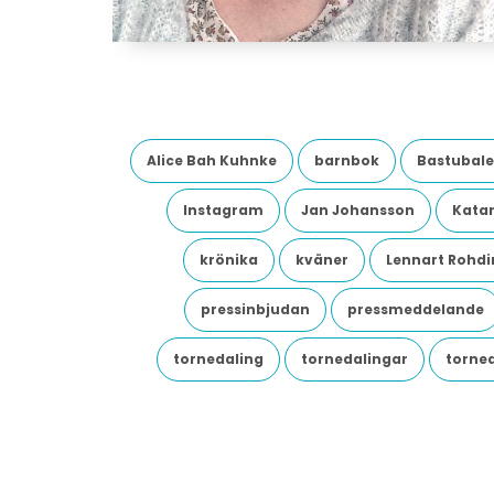
Alice Bah Kuhnke
barnbok
Bastubale
Instagram
Jan Johansson
Katar
krönika
kväner
Lennart Rohdi
pressinbjudan
pressmeddelande
tornedaling
tornedalingar
torne