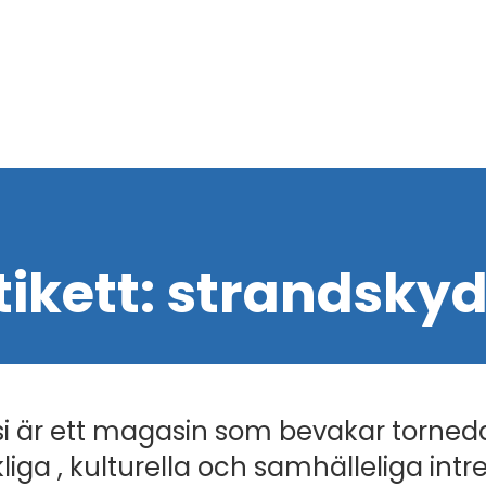
tikett:
strandsky
i är ett magasin som bevakar torned
liga , kulturella och samhälleliga intr