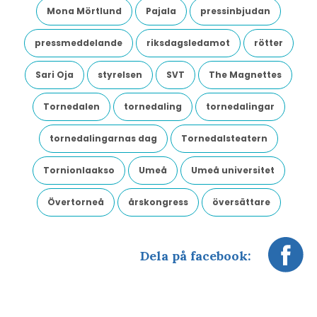
Mona Mörtlund
Pajala
pressinbjudan
pressmeddelande
riksdagsledamot
rötter
Sari Oja
styrelsen
SVT
The Magnettes
Tornedalen
tornedaling
tornedalingar
tornedalingarnas dag
Tornedalsteatern
Tornionlaakso
Umeå
Umeå universitet
Övertorneå
årskongress
översättare
Dela på facebook: