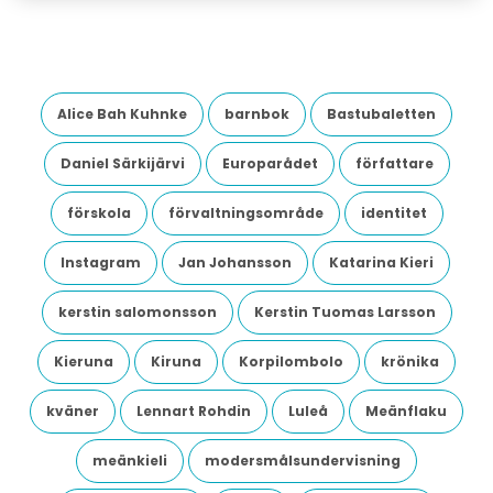
Alice Bah Kuhnke
barnbok
Bastubaletten
Daniel Särkijärvi
Europarådet
författare
förskola
förvaltningsområde
identitet
Instagram
Jan Johansson
Katarina Kieri
kerstin salomonsson
Kerstin Tuomas Larsson
Kieruna
Kiruna
Korpilombolo
krönika
kväner
Lennart Rohdin
Luleå
Meänflaku
meänkieli
modersmålsundervisning