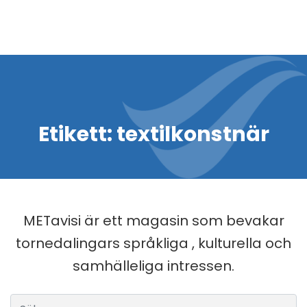
Etikett:
textilkonstnär
METavisi är ett magasin som bevakar
tornedalingars språkliga , kulturella och
samhälleliga intressen.
Sök efter: