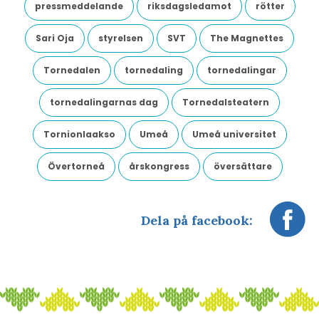
pressmeddelande
riksdagsledamot
rötter
Sari Oja
styrelsen
SVT
The Magnettes
Tornedalen
tornedaling
tornedalingar
tornedalingarnas dag
Tornedalsteatern
Tornionlaakso
Umeå
Umeå universitet
Övertorneå
årskongress
översättare
Dela på facebook: