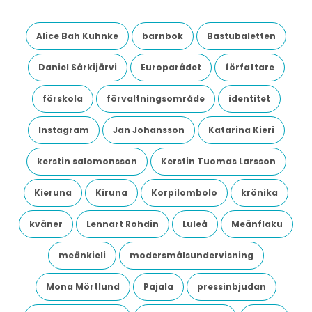
Alice Bah Kuhnke
barnbok
Bastubaletten
Daniel Särkijärvi
Europarådet
författare
förskola
förvaltningsområde
identitet
Instagram
Jan Johansson
Katarina Kieri
kerstin salomonsson
Kerstin Tuomas Larsson
Kieruna
Kiruna
Korpilombolo
krönika
kväner
Lennart Rohdin
Luleå
Meänflaku
meänkieli
modersmålsundervisning
Mona Mörtlund
Pajala
pressinbjudan