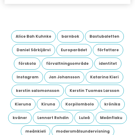
Alice Bah Kuhnke
barnbok
Bastubaletten
Daniel Särkijärvi
Europarådet
författare
förskola
förvaltningsområde
identitet
Instagram
Jan Johansson
Katarina Kieri
kerstin salomonsson
Kerstin Tuomas Larsson
Kieruna
Kiruna
Korpilombolo
krönika
kväner
Lennart Rohdin
Luleå
Meänflaku
meänkieli
modersmålsundervisning