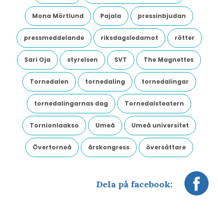
Mona Mörtlund
Pajala
pressinbjudan
pressmeddelande
riksdagsledamot
rötter
Sari Oja
styrelsen
SVT
The Magnettes
Tornedalen
tornedaling
tornedalingar
tornedalingarnas dag
Tornedalsteatern
Tornionlaakso
Umeå
Umeå universitet
Övertorneå
årskongress
översättare
Dela på facebook: