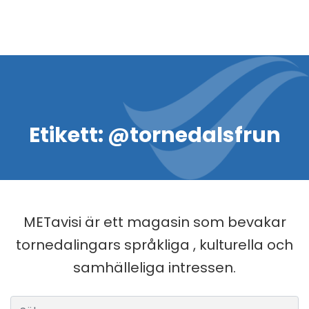
Etikett:
@tornedalsfrun
METavisi är ett magasin som bevakar
tornedalingars språkliga , kulturella och
samhälleliga intressen.
Sök efter: