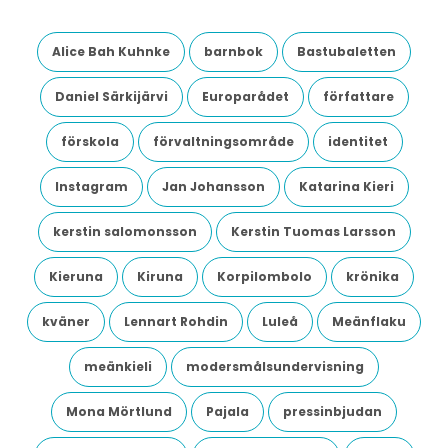
Alice Bah Kuhnke
barnbok
Bastubaletten
Daniel Särkijärvi
Europarådet
författare
förskola
förvaltningsområde
identitet
Instagram
Jan Johansson
Katarina Kieri
kerstin salomonsson
Kerstin Tuomas Larsson
Kieruna
Kiruna
Korpilombolo
krönika
kväner
Lennart Rohdin
Luleå
Meänflaku
meänkieli
modersmålsundervisning
Mona Mörtlund
Pajala
pressinbjudan