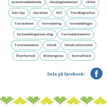
pressmeddelande
riksdagsledamot
rötter
Sari Oja
styrelsen
SVT
The Magnettes
Tornedalen
tornedaling
tornedalingar
tornedalingarnas dag
Tornedalsteatern
Tornionlaakso
Umeå
Umeå universitet
Övertorneå
årskongress
översättare
Dela på facebook: