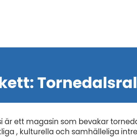
ikett:
Tornedalsral
i är ett magasin som bevakar torned
liga , kulturella och samhälleliga intr