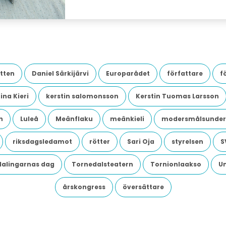
tten
Daniel Särkijärvi
Europarådet
författare
f
ina Kieri
kerstin salomonsson
Kerstin Tuomas Larsson
n
Luleå
Meänflaku
meänkieli
modersmålsunder
riksdagsledamot
rötter
Sari Oja
styrelsen
S
dalingarnas dag
Tornedalsteatern
Tornionlaakso
U
årskongress
översättare