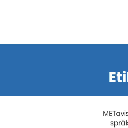
Et
METavis
språk