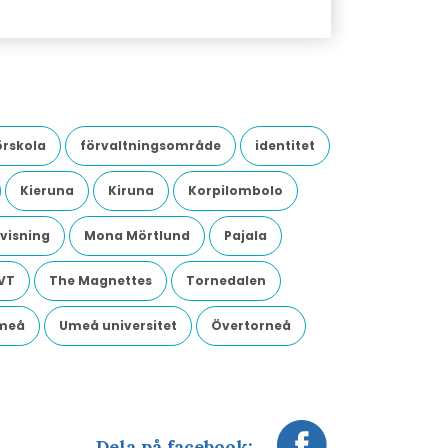
örskola
förvaltningsområde
identitet
Kieruna
Kiruna
Korpilombolo
visning
Mona Mörtlund
Pajala
VT
The Magnettes
Tornedalen
meå
Umeå universitet
Övertorneå
Dela på facebook: