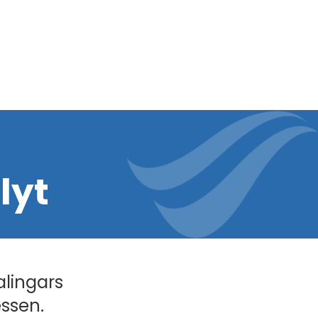
lyt
alingars
essen.