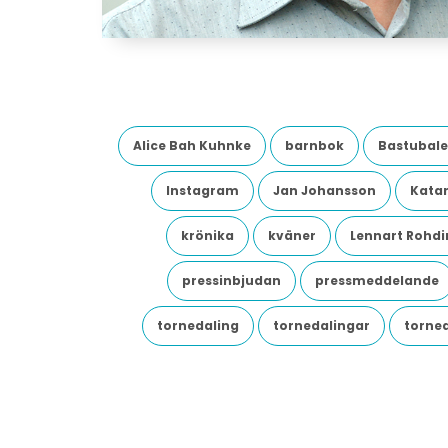
Alice Bah Kuhnke
barnbok
Bastubale
Instagram
Jan Johansson
Katar
krönika
kväner
Lennart Rohdi
pressinbjudan
pressmeddelande
tornedaling
tornedalingar
torne