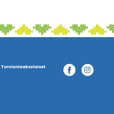
 Tornionlaaksolaiset