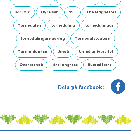
Sari Oja
styrelsen
SVT
The Magnettes
Tornedalen
tornedaling
tornedalingar
tornedalingarnas dag
Tornedalsteatern
Tornionlaakso
Umeå
Umeå universitet
Övertorneå
årskongress
översättare
Dela på facebook: