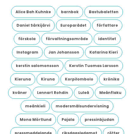
Alice Bah Kuhnke
barnbok
Bastubaletten
Daniel Särkijärvi
Europarådet
författare
förskola
förvaltningsområde
identitet
Instagram
Jan Johansson
Katarina Kieri
kerstin salomonsson
Kerstin Tuomas Larsson
Kieruna
Kiruna
Korpilombolo
krönika
kväner
Lennart Rohdin
Luleå
Meänflaku
meänkieli
modersmålsundervisning
Mona Mörtlund
Pajala
pressinbjudan
pressmeddelande
riksdagsledamot
rötter