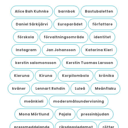
Alice Bah Kuhnke
barnbok
Bastubaletten
Daniel Särkijärvi
Europarådet
författare
förskola
förvaltningsområde
identitet
Instagram
Jan Johansson
Katarina Kieri
kerstin salomonsson
Kerstin Tuomas Larsson
Kieruna
Kiruna
Korpilombolo
krönika
kväner
Lennart Rohdin
Luleå
Meänflaku
meänkieli
modersmålsundervisning
Mona Mörtlund
Pajala
pressinbjudan
pressmeddelande
riksdagsledamot
rötter