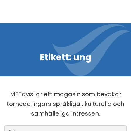
Etikett:
ung
METavisi är ett magasin som bevakar
tornedalingars språkliga , kulturella och
samhälleliga intressen.
Sök efter: