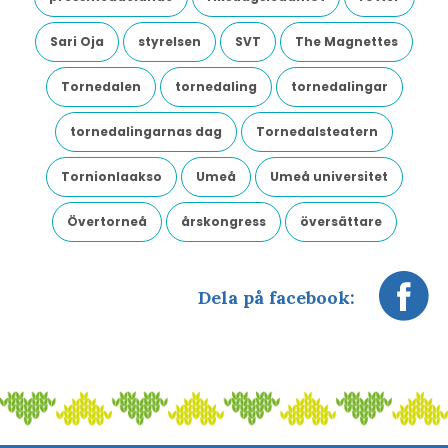
Sari Oja
styrelsen
SVT
The Magnettes
Tornedalen
tornedaling
tornedalingar
tornedalingarnas dag
Tornedalsteatern
Tornionlaakso
Umeå
Umeå universitet
Övertorneå
årskongress
översättare
Dela på facebook: