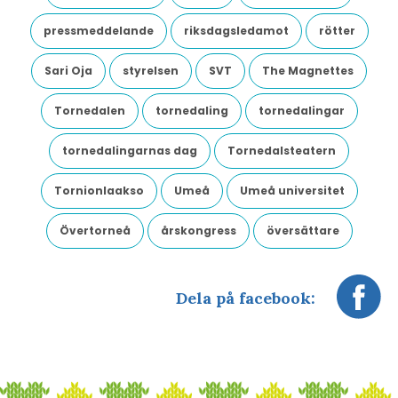
pressmeddelande
riksdagsledamot
rötter
Sari Oja
styrelsen
SVT
The Magnettes
Tornedalen
tornedaling
tornedalingar
tornedalingarnas dag
Tornedalsteatern
Tornionlaakso
Umeå
Umeå universitet
Övertorneå
årskongress
översättare
Dela på facebook: