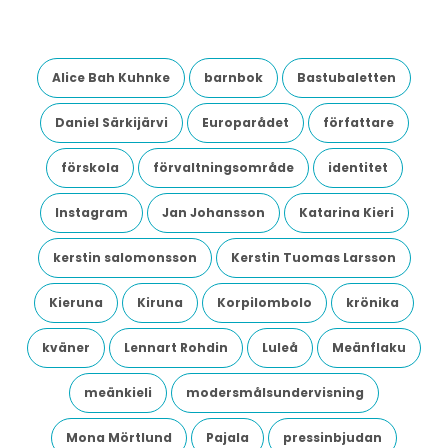
Alice Bah Kuhnke
barnbok
Bastubaletten
Daniel Särkijärvi
Europarådet
författare
förskola
förvaltningsområde
identitet
Instagram
Jan Johansson
Katarina Kieri
kerstin salomonsson
Kerstin Tuomas Larsson
Kieruna
Kiruna
Korpilombolo
krönika
kväner
Lennart Rohdin
Luleå
Meänflaku
meänkieli
modersmålsundervisning
Mona Mörtlund
Pajala
pressinbjudan