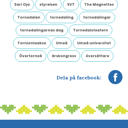
Sari Oja
styrelsen
SVT
The Magnettes
Tornedalen
tornedaling
tornedalingar
tornedalingarnas dag
Tornedalsteatern
Tornionlaakso
Umeå
Umeå universitet
Övertorneå
årskongress
översättare
Dela på facebook: