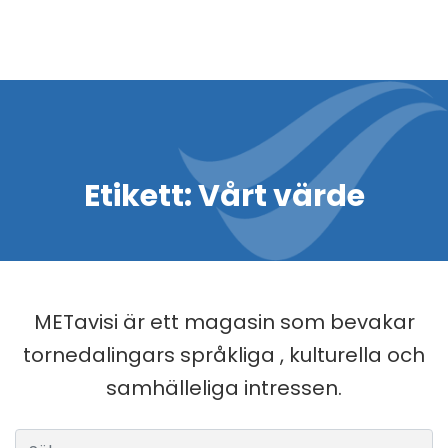
Etikett:
Vårt värde
METavisi är ett magasin som bevakar
tornedalingars språkliga , kulturella och
samhälleliga intressen.
Sök efter: