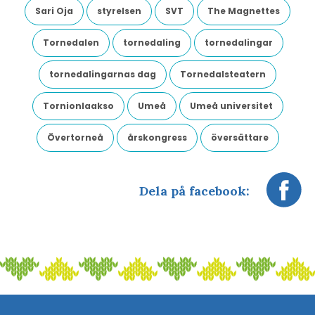
Sari Oja
styrelsen
SVT
The Magnettes
Tornedalen
tornedaling
tornedalingar
tornedalingarnas dag
Tornedalsteatern
Tornionlaakso
Umeå
Umeå universitet
Övertorneå
årskongress
översättare
Dela på facebook: