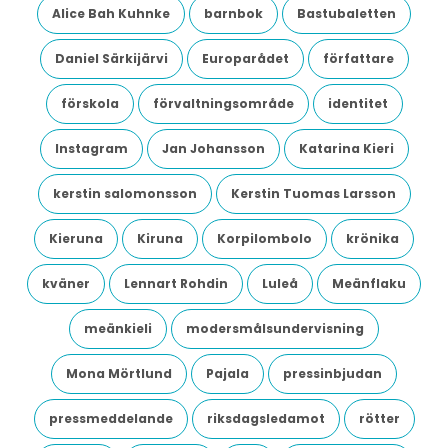
Alice Bah Kuhnke
barnbok
Bastubaletten
Daniel Särkijärvi
Europarådet
författare
förskola
förvaltningsområde
identitet
Instagram
Jan Johansson
Katarina Kieri
kerstin salomonsson
Kerstin Tuomas Larsson
Kieruna
Kiruna
Korpilombolo
krönika
kväner
Lennart Rohdin
Luleå
Meänflaku
meänkieli
modersmålsundervisning
Mona Mörtlund
Pajala
pressinbjudan
pressmeddelande
riksdagsledamot
rötter