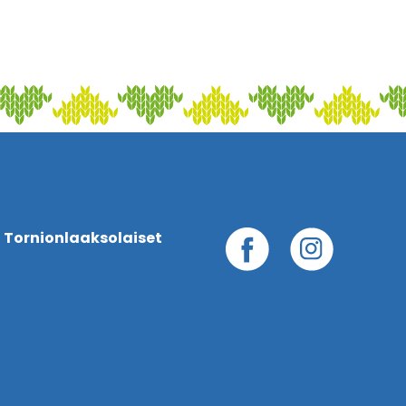
 Tornionlaaksolaiset