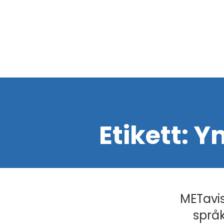
Etikett:
Ym
METavis
språk