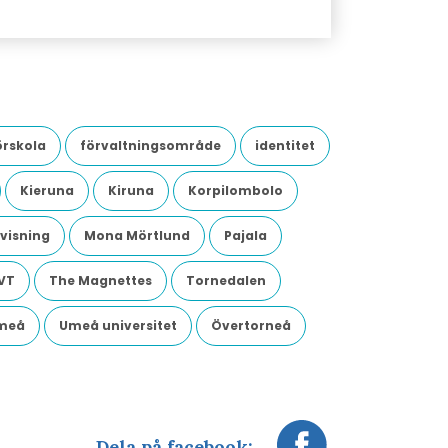
örskola
förvaltningsområde
identitet
Kieruna
Kiruna
Korpilombolo
visning
Mona Mörtlund
Pajala
VT
The Magnettes
Tornedalen
meå
Umeå universitet
Övertorneå
Dela på facebook: