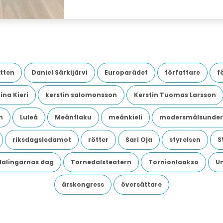
tten
Daniel Särkijärvi
Europarådet
författare
f
ina Kieri
kerstin salomonsson
Kerstin Tuomas Larsson
n
Luleå
Meänflaku
meänkieli
modersmålsunder
riksdagsledamot
rötter
Sari Oja
styrelsen
S
dalingarnas dag
Tornedalsteatern
Tornionlaakso
U
årskongress
översättare