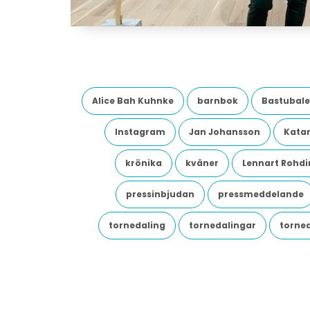
Alice Bah Kuhnke
barnbok
Bastubale
Instagram
Jan Johansson
Katar
krönika
kväner
Lennart Rohdi
pressinbjudan
pressmeddelande
tornedaling
tornedalingar
torne