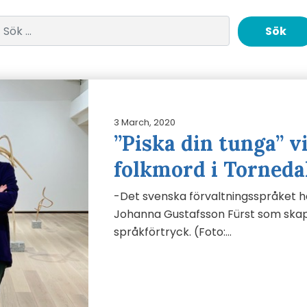
Sök efter:
3 March, 2020
”Piska din tunga” vi
folkmord i Torneda
-Det svenska förvaltningsspråket ha
Johanna Gustafsson Fürst som skap
språkförtryck. (Foto:…