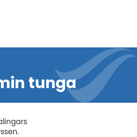
min tunga
alingars
essen.