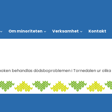
Om minoriteten
Verksamhet
Kontakt
a
boken behandlas dödsboproblemen i Tornedalen ur olika s