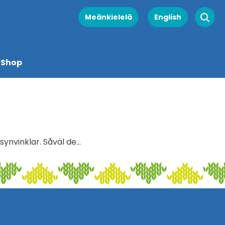
Meänkielelä
English
Shop
ynvinklar. Såväl de…