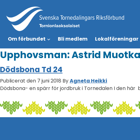
Om förbundet
Bli medlem
Lokalföreningar
Upphovsman:
Astrid Muotk
Dödsbona Td 24
Publicerat den 7 juni 2018
By
Agneta Heikki
Dödsbona- en spärr för jordbruk i Tornedalen I den här 