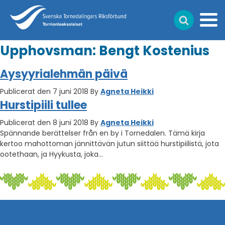
Upphovsman:
Bengt Kostenius
Aysyyrialehmän päivä
Publicerat den 7 juni 2018
By
Agneta Heikki
Hurstipiili tullee
Publicerat den 8 juni 2018
By
Agneta Heikki
Spännande berättelser från en by i Tornedalen. Tämä kirja
kertoo mahottoman jännittävän jutun siittää hurstipiilistä, jota
ootethaan, ja Hyykusta, joka…