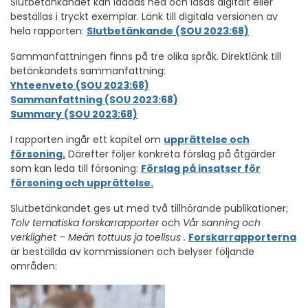
Slutbetänkandet kan laddas ned och läsas digitalt eller
beställas i tryckt exemplar. Länk till digitala versionen av
hela rapporten:
Slutbetänkande (SOU 2023:68)
Sammanfattningen finns på tre olika språk. Direktlänk till
betänkandets sammanfattning:
Yhteenveto (SOU 2023:68)
Sammanfattning (SOU 2023:68)
Summary (SOU 2023:68)
I rapporten ingår ett kapitel om
upprättelse och
försoning.
Därefter följer konkreta förslag på åtgärder
som kan leda till försoning:
Förslag på insatser för
försoning och upprättelse.
Slutbetänkandet ges ut med två tillhörande publikationer;
Tolv tematiska forskarrapporter
och
Vår sanning och
verklighet – Meän tottuus ja toelisus .
Forskarrapporterna
är beställda av kommissionen och belyser följande
områden: