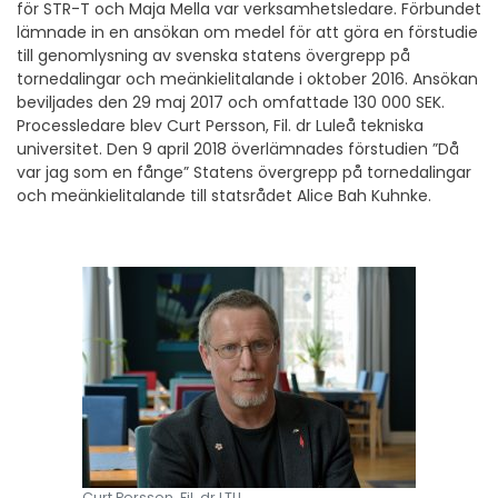
för STR-T och Maja Mella var verksamhetsledare. Förbundet
lämnade in en ansökan om medel för att göra en förstudie
till genomlysning av svenska statens övergrepp på
tornedalingar och meänkielitalande i oktober 2016. Ansökan
beviljades den 29 maj 2017 och omfattade 130 000 SEK.
Processledare blev Curt Persson, Fil. dr Luleå tekniska
universitet. Den 9 april 2018 överlämnades förstudien ”Då
var jag som en fånge” Statens övergrepp på tornedalingar
och meänkielitalande till statsrådet Alice Bah Kuhnke.
Curt Persson, Fil. dr LTU.