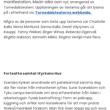
manifestation,
Meän aika oon
nyt,
arrangerad av
Tornedalsteatern. Uppläsningen av texterna går att lyssna
på i efterhand via
Tornedalsteaterns webbsida.
Några av de personer som läste upp texterna var
Charlotte
Kalla, Mona Mörtlund, Sanna Kalla, David Väyrynen, Lo
Kauppi, Fanny Pekkari, Birger Winsa, Rebecka Digervall,
Birgitta Isaksson, Kenneth Mikko, Regina Veräjä
med flera.
Fortsatta samtal i Kyrkans Hus
Svenska Kyrkan anordnade ett panelsamtal samma dag
där fler röster från minoriteten lyftes. Sune Svaneblom och
Tyko Lampa berättade om sina erfarenheter från tiden i
arbetsstugan. Fysisk bestraffning i form av piskrapp,
luggning och örfilar som konsekvens för att man pratat
finska/meänkieli förekom. Man fick även lägga sig och sova