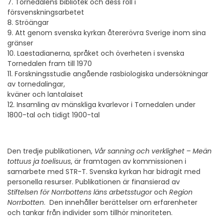
7. Tornedalens bibliotek och dess roll i
försvenskningsarbetet
8. Ströängar
9. Att genom svenska kyrkan återerövra Sverige inom sina
gränser
10. Laestadianerna, språket och överheten i svenska
Tornedalen fram till 1970
11. Forskningsstudie angående rasbiologiska undersökningar
av tornedalingar,
kväner och lantalaiset
12. Insamling av mänskliga kvarlevor i Tornedalen under
1800-tal och tidigt 1900-tal
Den tredje publikationen,
Vår sanning och verklighet – Meän
tottuus ja toelisuus
, är framtagen av kommissionen i
samarbete med STR-T. Svenska kyrkan har bidragit med
personella resurser. Publikationen är finansierad av
Stiftelsen för Norrbottens läns arbetsstugor
och
Region
Norrbotten
. Den innehåller berättelser om erfarenheter
och tankar från individer som tillhör minoriteten.