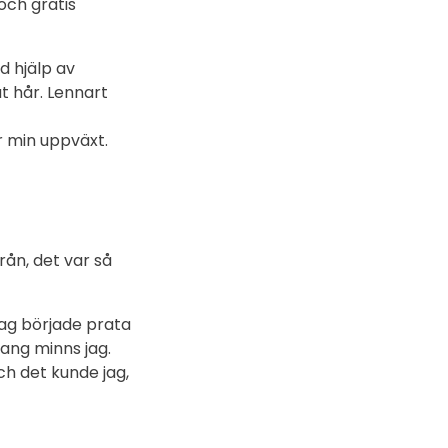
och gratis
d hjälp av
t hår. Lennart
r min uppväxt.
rån, det var så
Jag började prata
ang minns jag.
h det kunde jag,