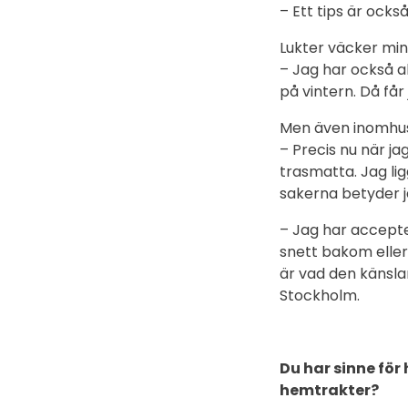
– Ett tips är ock
Lukter väcker min
– Jag har också al
på vintern. Då få
Men även inomhus 
– Precis nu när j
trasmatta. Jag lig
sakerna betyder j
– Jag har accepter
snett bakom eller
är vad den känslan
Stockholm.
Du har sinne fö
hemtrakter?