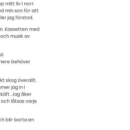
mitt liv i norr.
ed min son för att
ler jag förstod.
en. Kassetten med
r och musik av
il.
r nere behöver
kt skog överallt.
er jag in i
käft. Jag åker
och låtsas varje
h blir borta en