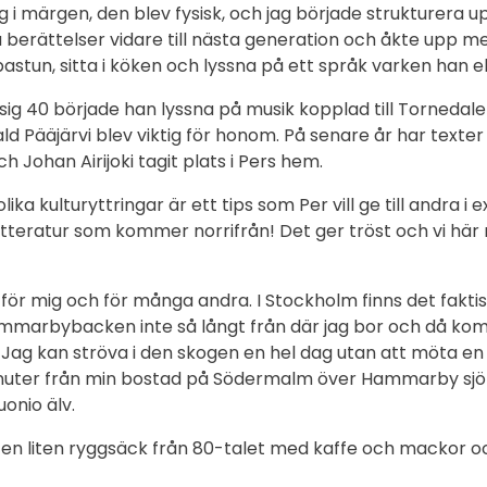
g i märgen, den blev fysisk, och jag började strukturera upp 
a berättelser vidare till nästa generation och åkte upp m
bastun, sitta i köken och lyssna på ett språk varken han el
ig 40 började han lyssna på musik kopplad till Tornedal
ld Pääjärvi blev viktig för honom. På senare år har texte
 Johan Airijoki tagit plats i Pers hem.
lika kulturyttringar är ett tips som Per vill ge till andra i ex
n litteratur som kommer norrifrån! Det ger tröst och vi hä
 för mig och för många andra. I Stockholm finns det faktis
marbybacken inte så långt från där jag bor och då komm
Jag kan ströva i den skogen en hel dag utan att möta en 
nuter från min bostad på Södermalm över Hammarby sjö 
onio älv.
en liten ryggsäck från 80-talet med kaffe och mackor oc