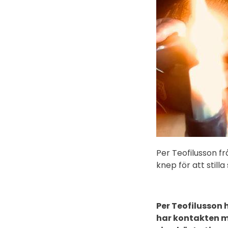
Per Teofilusson f
knep för att still
Per Teofilusson 
har kontakten med