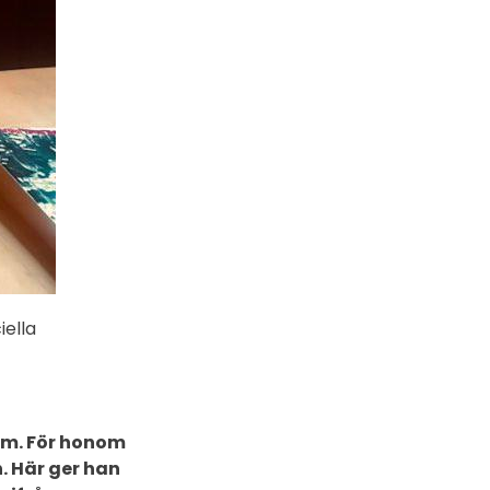
iella
olm. För honom
n. Här ger han