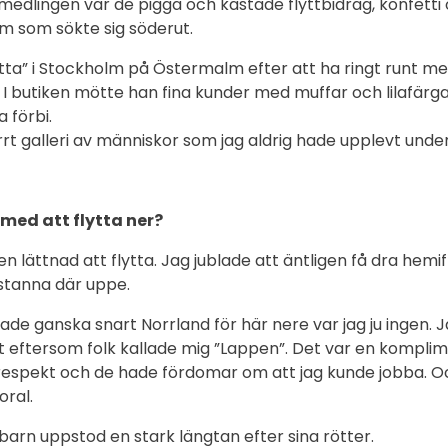
lingen var de pigga och kastade flyttbidrag, konfetti 
em som sökte sig söderut.
åtta” i Stockholm på Östermalm efter att ha ringt runt me
 I butiken mötte han fina kunder med muffar och lilafärga
a förbi.
rrt galleri av människor som jag aldrig hade upplevt unde
med att flytta ner?
en lättnad att flytta. Jag jublade att äntligen få dra hemif
e stanna där uppe.
ade ganska snart Norrland för här nere var jag ju ingen. 
t eftersom folk kallade mig ”Lappen”. Det var en komplim
espekt och de hade fördomar om att jag kunde jobba. Oc
ral.
barn uppstod en stark längtan efter sina rötter.