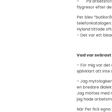
– På arbetsförmed
flygresor efter d
Per blev ”butiksr
telefonkatalogen.
Hyland tittade oft
– Det var ett bisa
Vad var svårast 
– För mig var det 
självklart att int
– Jag mytologiser
en bredare dialek
Jag möttes med r
jag hade arbetsmo
När Per fick egna 