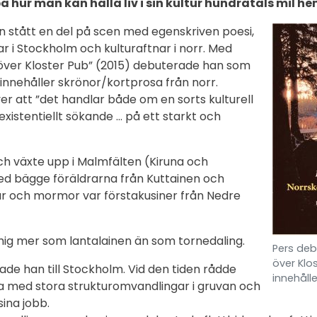
å hur man kan hålla liv i sin kultur hundratals mil he
n stått en del på scen med egenskriven poesi,
r i Stockholm och kulturaftnar i norr. Med
över Kloster Pub” (2015) debuterade han som
 innehåller skrönor/kortprosa från norr.
er att ”det handlar både om en sorts kulturell
existentiellt sökande … på ett starkt och
ch växte upp i Malmfälten (Kiruna och
d bägge föräldrarna från Kuttainen och
r och mormor var förstakusiner från Nedre
 mer som lantalainen än som tornedaling.
Pers deb
över Klo
ade han till Stockholm. Vid den tiden rådde
innehålle
na med stora strukturomvandlingar i gruvan och
ina jobb.