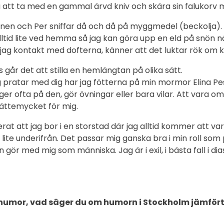
så att ta med en gammal ärvd kniv och skära sin falukorv 
nen och Per sniffar då och då på myggmedel (beckolja).
ltid lite ved hemma så jag kan göra upp en eld på snön nä
r jag kontakt med dofterna, känner att det luktar rök om 
går det att stilla en hemlängtan på olika sätt.
ag pratar med dig har jag fötterna på min mormor Elina P
ger ofta på den, gör övningar eller bara vilar. Att vara o
ättemycket för mig.
at att jag bor i en storstad där jag alltid kommer att vara
 lite underifrån. Det passar mig ganska bra i min roll so
 gör med mig som människa. Jag är i exil, i bästa fall i d
r humor, vad säger du om humorn i Stockholm jämfört