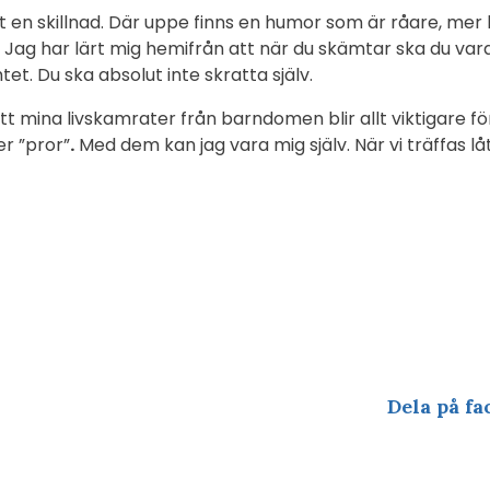
t en skillnad. Där uppe finns en humor som är råare, mer l
. Jag har lärt mig hemifrån att när du skämtar ska du vara
et. Du ska absolut inte skratta själv.
t mina livskamrater från barndomen blir allt viktigare för
er ”pror”
.
Med dem kan jag vara mig själv. När vi träffas lå
Dela på fa