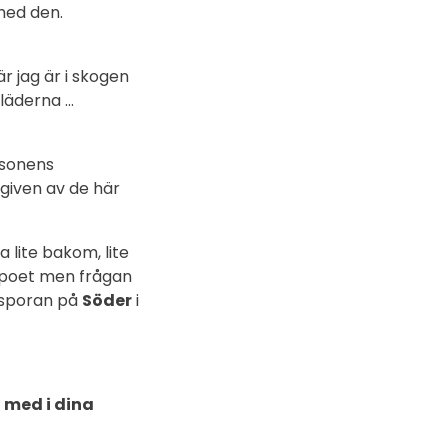
med den.
r jag är i skogen
kläderna …
esonens
mgiven av de här
 lite bakom, lite
m poet men frågan
iasporan på
Söder
i
 med i dina