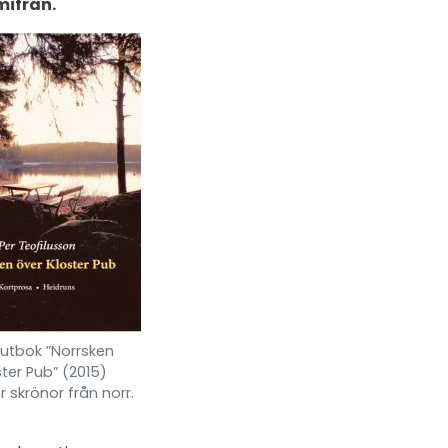
mifrån.
utbok ”Norrsken
ster Pub” (2015)
r skrönor från norr.