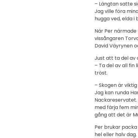
– Längtan satte si
Jag ville föra min
hugga ved, elda i 
När Per närmade s
vissångaren Torva
David Väyrynen och
Just att ta del av o
– Ta del av all fi
tröst.
– Skogen är viktig
Jag kan runda Ham
Nackareservatet. 
med färja fem mi
gång att det är Mu
Per brukar packa 
hel eller halv dag.