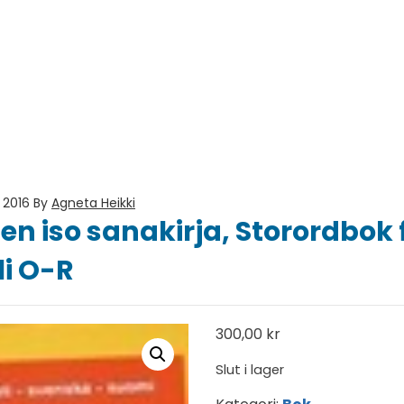
 2016
By
Agneta Heikki
en iso sanakirja, Storordbok 
i O-R
300,00
kr
Slut i lager