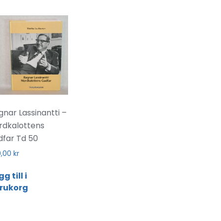
gnar Lassinantti –
rdkalottens
dfar Td 50
0,00
kr
g till i
rukorg