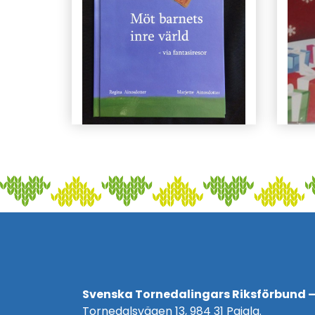
Svenska Tornedalingars Riksförbund –
Tornedalsvägen 13, 984 31 Pajala.