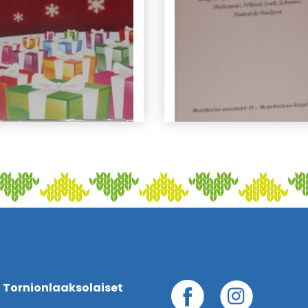
 Tornionlaaksolaiset