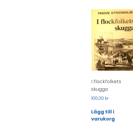
I flockfolkets
skugga
100,00
kr
Lägg till i
varukorg