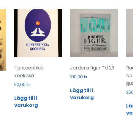
Hunteerinkiä
Jordens figur Td 23
Ra
köökissä
No
100,00
kr
gu
50,00
kr
Lägg till i
25
varukorg
Lägg till i
varukorg
Läg
va