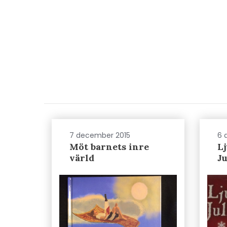
7 december 2015
6 
Möt barnets inre
Lj
värld
J