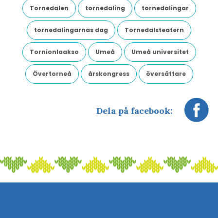
Tornedalen
tornedaling
tornedalingar
tornedalingarnas dag
Tornedalsteatern
Tornionlaakso
Umeå
Umeå universitet
Övertorneå
årskongress
översättare
Dela på facebook: