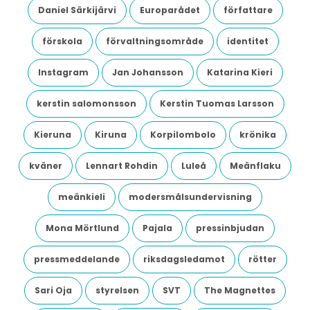
Daniel Särkijärvi
Europarådet
författare
förskola
förvaltningsområde
identitet
Instagram
Jan Johansson
Katarina Kieri
kerstin salomonsson
Kerstin Tuomas Larsson
Kieruna
Kiruna
Korpilombolo
krönika
kväner
Lennart Rohdin
Luleå
Meänflaku
meänkieli
modersmålsundervisning
Mona Mörtlund
Pajala
pressinbjudan
pressmeddelande
riksdagsledamot
rötter
Sari Oja
styrelsen
SVT
The Magnettes