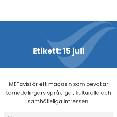
Etikett:
15 juli
METavisi är ett magasin som bevakar
tornedalingars språkliga , kulturella och
samhälleliga intressen.
Sök efter: