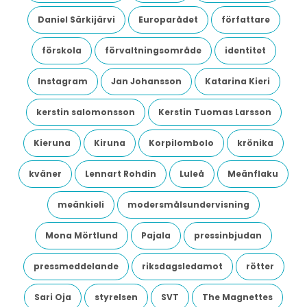
Daniel Särkijärvi
Europarådet
författare
förskola
förvaltningsområde
identitet
Instagram
Jan Johansson
Katarina Kieri
kerstin salomonsson
Kerstin Tuomas Larsson
Kieruna
Kiruna
Korpilombolo
krönika
kväner
Lennart Rohdin
Luleå
Meänflaku
meänkieli
modersmålsundervisning
Mona Mörtlund
Pajala
pressinbjudan
pressmeddelande
riksdagsledamot
rötter
Sari Oja
styrelsen
SVT
The Magnettes