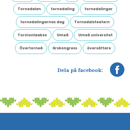
Tornedalen
tornedaling
tornedalingar
tornedalingarnas dag
Tornedalsteatern
Tornionlaakso
Umeå
Umeå universitet
Övertorneå
årskongress
översättare
Dela på facebook: