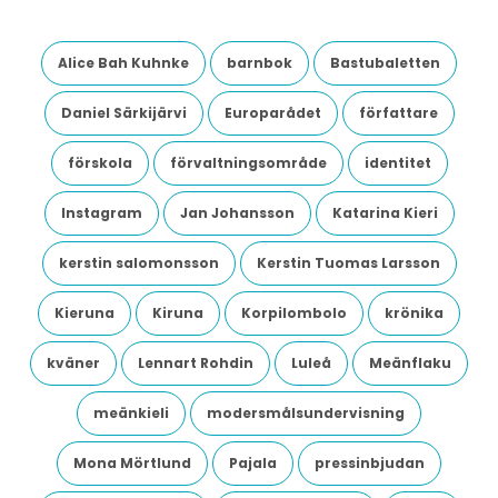
Alice Bah Kuhnke
barnbok
Bastubaletten
Daniel Särkijärvi
Europarådet
författare
förskola
förvaltningsområde
identitet
Instagram
Jan Johansson
Katarina Kieri
kerstin salomonsson
Kerstin Tuomas Larsson
Kieruna
Kiruna
Korpilombolo
krönika
kväner
Lennart Rohdin
Luleå
Meänflaku
meänkieli
modersmålsundervisning
Mona Mörtlund
Pajala
pressinbjudan