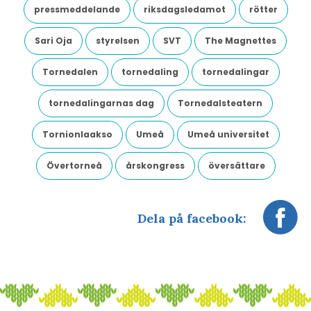
pressmeddelande
riksdagsledamot
rötter
Sari Oja
styrelsen
SVT
The Magnettes
Tornedalen
tornedaling
tornedalingar
tornedalingarnas dag
Tornedalsteatern
Tornionlaakso
Umeå
Umeå universitet
Övertorneå
årskongress
översättare
Dela på facebook: